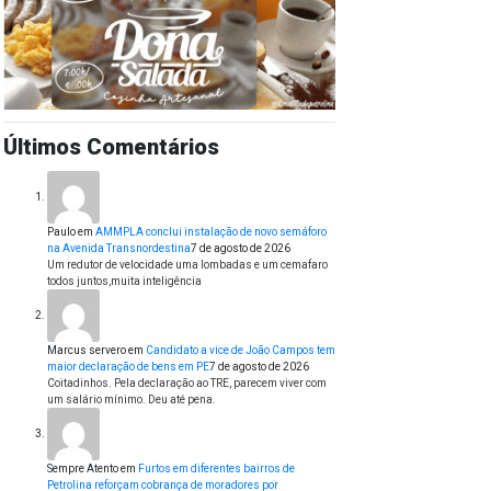
Últimos Comentários
Paulo
em
AMMPLA conclui instalação de novo semáforo
na Avenida Transnordestina
7 de agosto de 2026
Um redutor de velocidade uma lombadas e um cemafaro
todos juntos,muita inteligência
Marcus servero
em
Candidato a vice de João Campos tem
maior declaração de bens em PE
7 de agosto de 2026
Coitadinhos. Pela declaração ao TRE, parecem viver com
um salário mínimo. Deu até pena.
Sempre Atento
em
Furtos em diferentes bairros de
Petrolina reforçam cobrança de moradores por