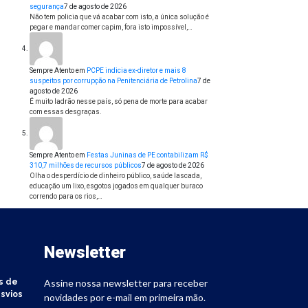
segurança
7 de agosto de 2026
Não tem policia que vá acabar com isto, a única solução é
pegar e mandar comer capim, fora isto impossível,…
Sempre Atento
em
PCPE indicia ex-diretor e mais 8
suspeitos por corrupção na Penitenciária de Petrolina
7 de
agosto de 2026
É muito ladrão nesse país, só pena de morte para acabar
com essas desgraças.
Sempre Atento
em
Festas Juninas de PE contabilizam R$
310,7 milhões de recursos públicos
7 de agosto de 2026
Olha o desperdício de dinheiro público, saúde lascada,
educação um lixo, esgotos jogados em qualquer buraco
correndo para os rios,…
Newsletter
s de
Assine nossa newsletter para receber
svios
novidades por e-mail em primeira mão.