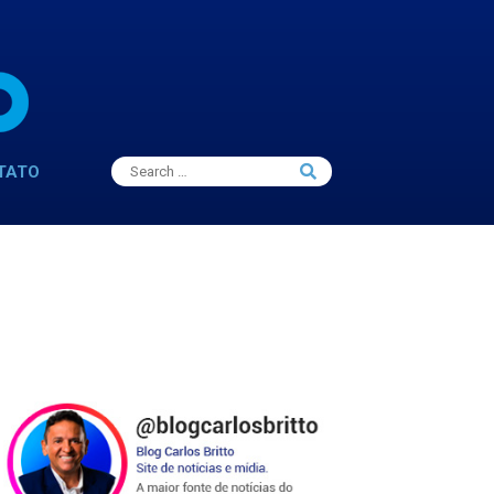
Search
TATO
Search
for: