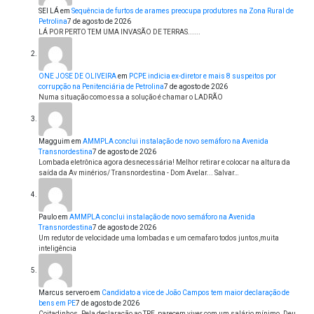
SEI LÁ
em
Sequência de furtos de arames preocupa produtores na Zona Rural de
Petrolina
7 de agosto de 2026
LÁ POR PERTO TEM UMA INVASÃO DE TERRAS......
ONE JOSE DE OLIVEIRA
em
PCPE indicia ex-diretor e mais 8 suspeitos por
corrupção na Penitenciária de Petrolina
7 de agosto de 2026
Numa situação como essa a solução é chamar o LADRÃO
Magguim
em
AMMPLA conclui instalação de novo semáforo na Avenida
Transnordestina
7 de agosto de 2026
Lombada eletrônica agora desnecessária! Melhor retirar e colocar na altura da
saída da Av minérios/ Transnordestina - Dom Avelar... Salvar…
Paulo
em
AMMPLA conclui instalação de novo semáforo na Avenida
Transnordestina
7 de agosto de 2026
Um redutor de velocidade uma lombadas e um cemafaro todos juntos,muita
inteligência
Marcus servero
em
Candidato a vice de João Campos tem maior declaração de
bens em PE
7 de agosto de 2026
Coitadinhos. Pela declaração ao TRE, parecem viver com um salário mínimo. Deu