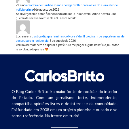
Zé
em
Vereadora de Curitiba manda colega “voltar para o Ceará” e vira alvo de
notícia-crime
6 de agosto de 2026
As divergências estão ficando cada dia mais insanáveis. Ainda haverá uma
guerra de secessão entre NE e SE neste século.…
Luciane
em
Justiça diz que famílias do Nova Vida III precisam de suporte antes de
desocuparem residencial
6 de agosto de 2026
Vou invadir também e esperar a prefeitura me pagar algum benefício, muito top
isso, obrigado justiça
O Blog Carlos Britto é a maior fonte de notícias do interior
do Estado. Com um jornalismo forte, independente,
compartilha opiniões livres e de interesse da comunidade.
Foi fundado em 2008 em um projeto pioneiro e ousado e se
tornou referência. Na frente em tudo!