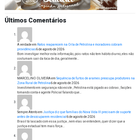
Últimos Comentários
A verdade
em
Ratos reaparecem na Orla de Petrolina e moradores cobram
providências
6 de agosto de 2026
Bom investigar melhor esta informação, pois ratos não tem hábito diurno, eles não
costumam sair da toca de dia, geralmente…
MARCELINO OLIVEIRA
em
Sequência de furtos de arames preocupa produtores na
Zona Rural de Petrolina
6 de agosto de 2026
Investimento em segurança não existe , Petrolina está jogado as cobras , facções
tomando conta e agente Policial falando que…
Sempre Atento
em
Justiça diz que famílias do Nova Vida III precisam de suporte
antes de desocuparem residencial
6 de agosto de 2026
Brasil tá lascado com essa justiça , nem elas se entendem, quer dizer que a
justiça estadual tem mais força…