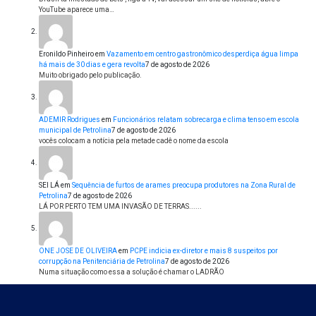
YouTube aparece uma…
Eronildo Pinheiro
em
Vazamento em centro gastronômico desperdiça água limpa
há mais de 30 dias e gera revolta
7 de agosto de 2026
Muito obrigado pelo publicação.
ADEMIR Rodrigues
em
Funcionários relatam sobrecarga e clima tenso em escola
municipal de Petrolina
7 de agosto de 2026
vocês colocam a notícia pela metade cadê o nome da escola
SEI LÁ
em
Sequência de furtos de arames preocupa produtores na Zona Rural de
Petrolina
7 de agosto de 2026
LÁ POR PERTO TEM UMA INVASÃO DE TERRAS......
ONE JOSE DE OLIVEIRA
em
PCPE indicia ex-diretor e mais 8 suspeitos por
corrupção na Penitenciária de Petrolina
7 de agosto de 2026
Numa situação como essa a solução é chamar o LADRÃO