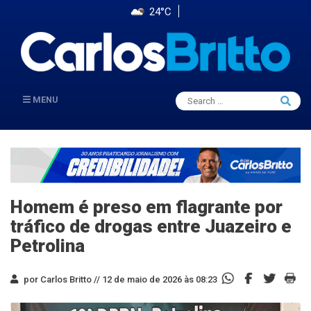
24°C
Search
MENU
Searc
for:
Homem é preso em flagrante por
tráfico de drogas entre Juazeiro e
Petrolina
por Carlos Britto //
12 de maio de 2026 às 08:23