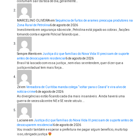
costumam sair da toca de dia, geralmente…
MARCELINO OLIVEIRA
em
Sequência de furtos de arames preocupa produtores na
Zona Rural de Petrolina
6 de agosto de 2026
Investimento em segurança não existe , Petrolina está jogado as cobras , facções
tomando conta e agente Policial falando que…
Sempre Atento
em
Justiça diz que famílias do Nova Vida III precisam de suporte
antes de desocuparem residencial
6 de agosto de 2026
Brasil tá lascado com essa justiça , nem elas se entendem, quer dizer que a
justiça estadual tem mais força…
Zé
em
Vereadora de Curitiba manda colega “voltar para o Ceará” e vira alvo de
notícia-crime
6 de agosto de 2026
As divergências estão ficando cada dia mais insanáveis. Ainda haverá uma
guerra de secessão entre NE e SE neste século.…
Luciane
em
Justiça diz que famílias do Nova Vida III precisam de suporte antes de
desocuparem residencial
6 de agosto de 2026
Vou invadir também e esperar a prefeitura me pagar algum benefício, muito top
isso, obrigado justiça