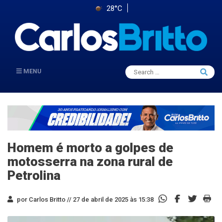
28°C
Search
MENU
Searc
for:
Homem é morto a golpes de
motosserra na zona rural de
Petrolina
por Carlos Britto //
27 de abril de 2025 às 15:38