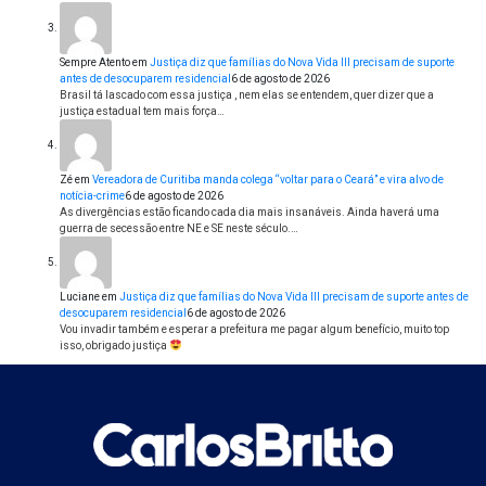
Sempre Atento
em
Justiça diz que famílias do Nova Vida III precisam de suporte
antes de desocuparem residencial
6 de agosto de 2026
Brasil tá lascado com essa justiça , nem elas se entendem, quer dizer que a
justiça estadual tem mais força…
Zé
em
Vereadora de Curitiba manda colega “voltar para o Ceará” e vira alvo de
notícia-crime
6 de agosto de 2026
As divergências estão ficando cada dia mais insanáveis. Ainda haverá uma
guerra de secessão entre NE e SE neste século.…
Luciane
em
Justiça diz que famílias do Nova Vida III precisam de suporte antes de
desocuparem residencial
6 de agosto de 2026
Vou invadir também e esperar a prefeitura me pagar algum benefício, muito top
isso, obrigado justiça