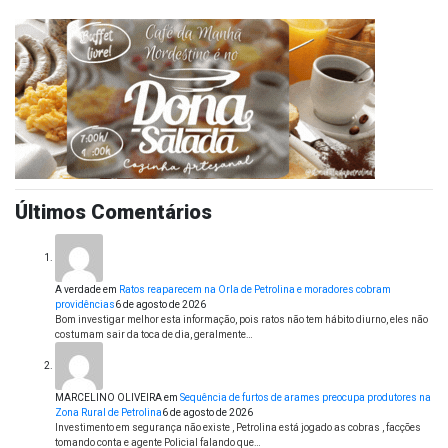
Últimos Comentários
A verdade
em
Ratos reaparecem na Orla de Petrolina e moradores cobram
providências
6 de agosto de 2026
Bom investigar melhor esta informação, pois ratos não tem hábito diurno, eles não
costumam sair da toca de dia, geralmente…
MARCELINO OLIVEIRA
em
Sequência de furtos de arames preocupa produtores na
Zona Rural de Petrolina
6 de agosto de 2026
Investimento em segurança não existe , Petrolina está jogado as cobras , facções
tomando conta e agente Policial falando que…