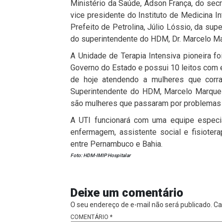
Ministério da Saúde, Adson França, do sec
vice presidente do Instituto de Medicina In
Prefeito de Petrolina, Júlio Lóssio, da sup
do superintendente do HDM, Dr. Marcelo M
A Unidade de Terapia Intensiva pioneira f
Governo do Estado e possui 10 leitos com 
de hoje atendendo a mulheres que corr
Superintendente do HDM, Marcelo Marque
são mulheres que passaram por problemas de
A UTI funcionará com uma equipe especia
enfermagem, assistente social e fisioter
entre Pernambuco e Bahia.
Foto: HDM-IMIP Hospitalar
Deixe um comentário
O seu endereço de e-mail não será publicado.
Ca
COMENTÁRIO
*