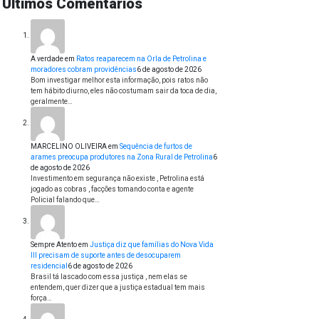
Últimos Comentários
A verdade
em
Ratos reaparecem na Orla de Petrolina e
moradores cobram providências
6 de agosto de 2026
Bom investigar melhor esta informação, pois ratos não
tem hábito diurno, eles não costumam sair da toca de dia,
geralmente…
MARCELINO OLIVEIRA
em
Sequência de furtos de
arames preocupa produtores na Zona Rural de Petrolina
6
de agosto de 2026
Investimento em segurança não existe , Petrolina está
jogado as cobras , facções tomando conta e agente
Policial falando que…
Sempre Atento
em
Justiça diz que famílias do Nova Vida
III precisam de suporte antes de desocuparem
residencial
6 de agosto de 2026
Brasil tá lascado com essa justiça , nem elas se
entendem, quer dizer que a justiça estadual tem mais
força…