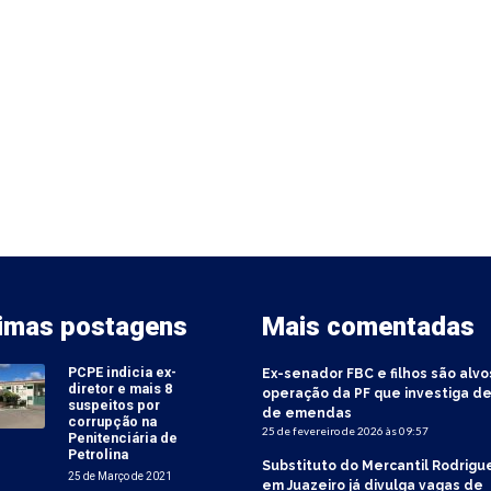
timas postagens
Mais comentadas
PCPE indicia ex-
Ex-senador FBC e filhos são alvo
diretor e mais 8
operação da PF que investiga de
suspeitos por
de emendas
corrupção na
25 de fevereiro de 2026 às 09:57
Penitenciária de
Petrolina
Substituto do Mercantil Rodrigu
25 de Março de 2021
em Juazeiro já divulga vagas de