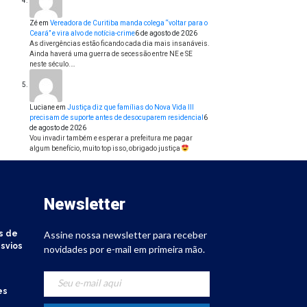
Zé
em
Vereadora de Curitiba manda colega “voltar para o
Ceará” e vira alvo de notícia-crime
6 de agosto de 2026
As divergências estão ficando cada dia mais insanáveis.
Ainda haverá uma guerra de secessão entre NE e SE
neste século.…
Luciane
em
Justiça diz que famílias do Nova Vida III
precisam de suporte antes de desocuparem residencial
6
de agosto de 2026
Vou invadir também e esperar a prefeitura me pagar
algum benefício, muito top isso, obrigado justiça
Newsletter
s de
Assine nossa newsletter para receber
svios
novidades por e-mail em primeira mão.
es