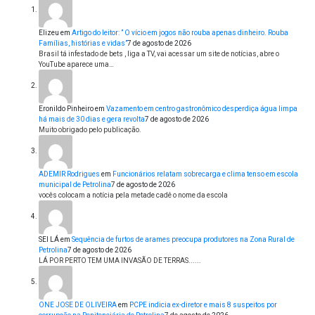
Elizeu
em
Artigo do leitor: ” O vício em jogos não rouba apenas dinheiro. Rouba
Famílias, histórias e vidas”
7 de agosto de 2026
Brasil tá infestado de bets , liga a TV, vai acessar um site de notícias, abre o
YouTube aparece uma…
Eronildo Pinheiro
em
Vazamento em centro gastronômico desperdiça água limpa
há mais de 30 dias e gera revolta
7 de agosto de 2026
Muito obrigado pelo publicação.
ADEMIR Rodrigues
em
Funcionários relatam sobrecarga e clima tenso em escola
municipal de Petrolina
7 de agosto de 2026
vocês colocam a notícia pela metade cadê o nome da escola
SEI LÁ
em
Sequência de furtos de arames preocupa produtores na Zona Rural de
Petrolina
7 de agosto de 2026
LÁ POR PERTO TEM UMA INVASÃO DE TERRAS......
ONE JOSE DE OLIVEIRA
em
PCPE indicia ex-diretor e mais 8 suspeitos por