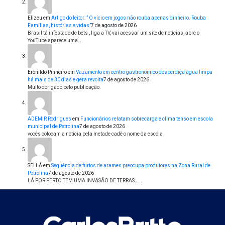
Elizeu
em
Artigo do leitor: ” O vício em jogos não rouba apenas dinheiro. Rouba
Famílias, histórias e vidas”
7 de agosto de 2026
Brasil tá infestado de bets , liga a TV, vai acessar um site de notícias, abre o
YouTube aparece uma…
Eronildo Pinheiro
em
Vazamento em centro gastronômico desperdiça água limpa
há mais de 30 dias e gera revolta
7 de agosto de 2026
Muito obrigado pelo publicação.
ADEMIR Rodrigues
em
Funcionários relatam sobrecarga e clima tenso em escola
municipal de Petrolina
7 de agosto de 2026
vocês colocam a notícia pela metade cadê o nome da escola
SEI LÁ
em
Sequência de furtos de arames preocupa produtores na Zona Rural de
Petrolina
7 de agosto de 2026
LÁ POR PERTO TEM UMA INVASÃO DE TERRAS......