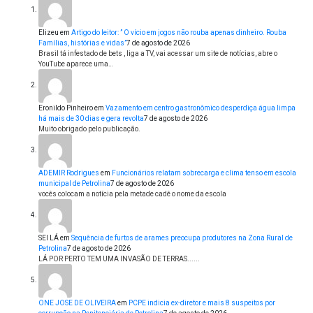
Elizeu
em
Artigo do leitor: ” O vício em jogos não rouba apenas dinheiro. Rouba
Famílias, histórias e vidas”
7 de agosto de 2026
Brasil tá infestado de bets , liga a TV, vai acessar um site de notícias, abre o
YouTube aparece uma…
Eronildo Pinheiro
em
Vazamento em centro gastronômico desperdiça água limpa
há mais de 30 dias e gera revolta
7 de agosto de 2026
Muito obrigado pelo publicação.
ADEMIR Rodrigues
em
Funcionários relatam sobrecarga e clima tenso em escola
municipal de Petrolina
7 de agosto de 2026
vocês colocam a notícia pela metade cadê o nome da escola
SEI LÁ
em
Sequência de furtos de arames preocupa produtores na Zona Rural de
Petrolina
7 de agosto de 2026
LÁ POR PERTO TEM UMA INVASÃO DE TERRAS......
ONE JOSE DE OLIVEIRA
em
PCPE indicia ex-diretor e mais 8 suspeitos por