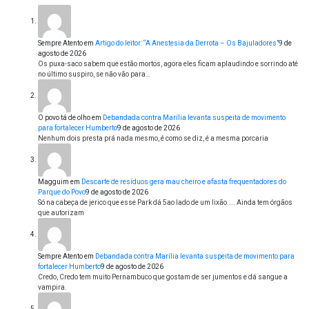
Sempre Atento
em
Artigo do leitor: “A Anestesia da Derrota – Os Bajuladores”
9 de
agosto de 2026
Os puxa-saco sabem que estão mortos, agora eles ficam aplaudindo e sorrindo até
no último suspiro, se não vão para…
O povo tá de olho
em
Debandada contra Marília levanta suspeita de movimento
para fortalecer Humberto
9 de agosto de 2026
Nenhum dois presta prá nada mesmo, é como se diz, é a mesma porcaria
Magguim
em
Descarte de resíduos gera mau cheiro e afasta frequentadores do
Parque do Povo
9 de agosto de 2026
Só na cabeça de jerico que esse Park dá 5ao lado de um lixão.... Ainda tem órgãos
que autorizam
Sempre Atento
em
Debandada contra Marília levanta suspeita de movimento para
fortalecer Humberto
9 de agosto de 2026
Credo, Credo tem muito Pernambuco que gostam de ser jumentos e dá sangue a
vampira.