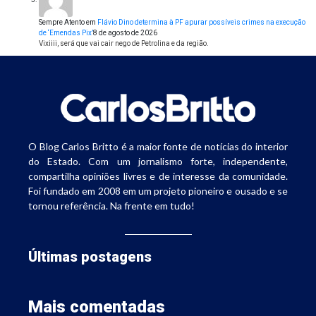
Sempre Atento
em
Flávio Dino determina à PF apurar possíveis crimes na execução
de ‘Emendas Pix’
8 de agosto de 2026
Vixiiii, será que vai cair nego de Petrolina e da região.
O Blog Carlos Britto é a maior fonte de notícias do interior
do Estado. Com um jornalismo forte, independente,
compartilha opiniões livres e de interesse da comunidade.
Foi fundado em 2008 em um projeto pioneiro e ousado e se
tornou referência. Na frente em tudo!
Últimas postagens
Mais comentadas