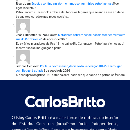
Ricardo
em
Esgotos continuam atormentando comunitários petrolinenses
5 de
agosto de 2026
Petrolina virou um esgoto ambulante. Todos os lugares que se anda nessa cidade
é esgoto estourado e nas redes sociais…
João Guilherme Souza Silva
em
Moradores cobram conclusão de recapeamento em
rua do Rio Corrente
5 de agosto de 2026
Eu e vários moradores da Rua 18, no bairro Rio Corrente, em Petrolina, viemos aqui
mostrar nossa indignação e pedir…
Sempre Atento
em
Por falta de consenso, decisão da Federação UB-PP em coligar
com Raquel é adiada
5 de agosto de 2026
O desespero do grupo FBC estar na cara, cada dia que passa as portas se fecham.
O Blog Carlos Britto é a maior fonte de notícias do interior
do Estado. Com um jornalismo forte, independente,
compartilha opiniões livres e de interesse da comunidade.