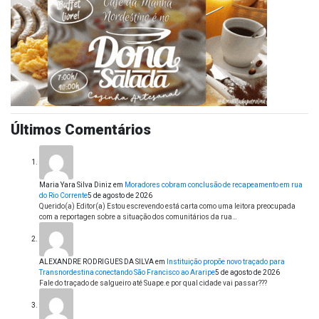
Últimos Comentários
Maria Yara Silva Diniz
em
Moradores cobram conclusão de recapeamento em rua
do Rio Corrente
5 de agosto de 2026
Querido(a) Editor(a) Estou escrevendo está carta como uma leitora preocupada
com a reportagen sobre a situação dos comunitários da rua…
ALEXANDRE RODRIGUES DA SILVA
em
Instituição propõe novo traçado para
Transnordestina conectando São Francisco ao Araripe
5 de agosto de 2026
Fale do traçado de salgueiro até Suape.e por qual cidade vai passar???