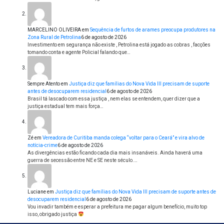
MARCELINO OLIVEIRA
em
Sequência de furtos de arames preocupa produtores na
Zona Rural de Petrolina
6 de agosto de 2026
Investimento em segurança não existe , Petrolina está jogado as cobras , facções
tomando conta e agente Policial falando que…
Sempre Atento
em
Justiça diz que famílias do Nova Vida III precisam de suporte
antes de desocuparem residencial
6 de agosto de 2026
Brasil tá lascado com essa justiça , nem elas se entendem, quer dizer que a
justiça estadual tem mais força…
Zé
em
Vereadora de Curitiba manda colega “voltar para o Ceará” e vira alvo de
notícia-crime
6 de agosto de 2026
As divergências estão ficando cada dia mais insanáveis. Ainda haverá uma
guerra de secessão entre NE e SE neste século.…
Luciane
em
Justiça diz que famílias do Nova Vida III precisam de suporte antes de
desocuparem residencial
6 de agosto de 2026
Vou invadir também e esperar a prefeitura me pagar algum benefício, muito top
isso, obrigado justiça