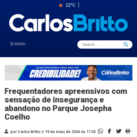
22°C
Search
MENU
Searc
for:
Frequentadores apreensivos com
sensação de insegurança e
abandono no Parque Josepha
Coelho
por Carlos Britto //
19 de maio de 2026 às 17:55