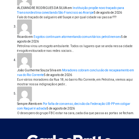
ALEXANDRE RODRIGUES DA SILVA
em
Instituição propõe novo traçado para
Transnordestina conectando São Francisco ao Araripe
5 de agosto de 2026
Fale do traçado de salgueiro até Suape.e por qual cidade vai passar???
Ricardo
em
Esgotos continuam atormentando comunitários petrolinenses
5 de
agosto de 2026
Petrolina virou um esgoto ambulante. Todos os lugares que se anda nessa cidade
é esgoto estourado e nas redes sociais…
João Guilherme Souza Silva
em
Moradores cobram conclusão de recapeamento em
rua do Rio Corrente
5 de agosto de 2026
Eu e vários moradores da Rua 18, no bairro Rio Corrente, em Petrolina, viemos aqui
mostrar nossa indignação e pedir…
Sempre Atento
em
Por falta de consenso, decisão da Federação UB-PP em coligar
com Raquel é adiada
5 de agosto de 2026
O desespero do grupo FBC estar na cara, cada dia que passa as portas se fecham.