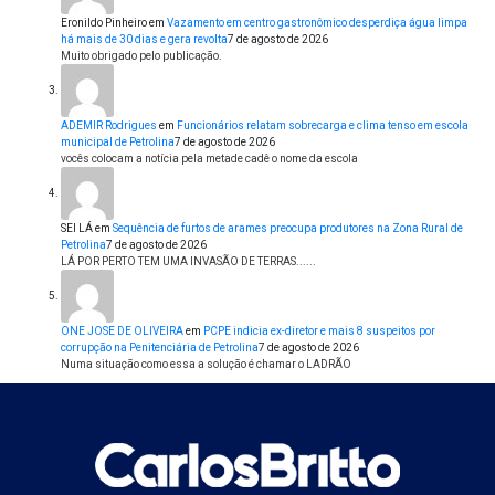
Eronildo Pinheiro
em
Vazamento em centro gastronômico desperdiça água limpa
há mais de 30 dias e gera revolta
7 de agosto de 2026
Muito obrigado pelo publicação.
ADEMIR Rodrigues
em
Funcionários relatam sobrecarga e clima tenso em escola
municipal de Petrolina
7 de agosto de 2026
vocês colocam a notícia pela metade cadê o nome da escola
SEI LÁ
em
Sequência de furtos de arames preocupa produtores na Zona Rural de
Petrolina
7 de agosto de 2026
LÁ POR PERTO TEM UMA INVASÃO DE TERRAS......
ONE JOSE DE OLIVEIRA
em
PCPE indicia ex-diretor e mais 8 suspeitos por
corrupção na Penitenciária de Petrolina
7 de agosto de 2026
Numa situação como essa a solução é chamar o LADRÃO