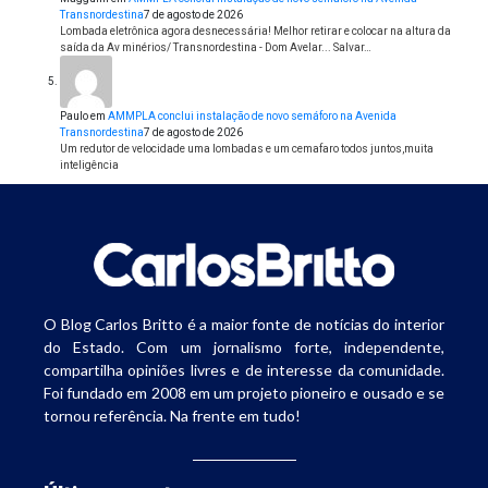
Transnordestina
7 de agosto de 2026
Lombada eletrônica agora desnecessária! Melhor retirar e colocar na altura da
saída da Av minérios/ Transnordestina - Dom Avelar... Salvar…
Paulo
em
AMMPLA conclui instalação de novo semáforo na Avenida
Transnordestina
7 de agosto de 2026
Um redutor de velocidade uma lombadas e um cemafaro todos juntos,muita
inteligência
O Blog Carlos Britto é a maior fonte de notícias do interior
do Estado. Com um jornalismo forte, independente,
compartilha opiniões livres e de interesse da comunidade.
Foi fundado em 2008 em um projeto pioneiro e ousado e se
tornou referência. Na frente em tudo!