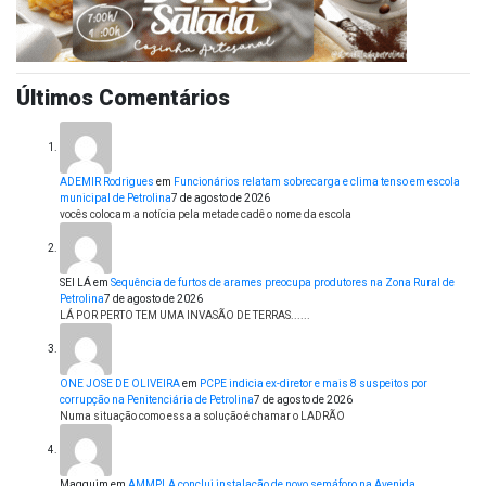
Últimos Comentários
ADEMIR Rodrigues
em
Funcionários relatam sobrecarga e clima tenso em escola
municipal de Petrolina
7 de agosto de 2026
vocês colocam a notícia pela metade cadê o nome da escola
SEI LÁ
em
Sequência de furtos de arames preocupa produtores na Zona Rural de
Petrolina
7 de agosto de 2026
LÁ POR PERTO TEM UMA INVASÃO DE TERRAS......
ONE JOSE DE OLIVEIRA
em
PCPE indicia ex-diretor e mais 8 suspeitos por
corrupção na Penitenciária de Petrolina
7 de agosto de 2026
Numa situação como essa a solução é chamar o LADRÃO
Magguim
em
AMMPLA conclui instalação de novo semáforo na Avenida