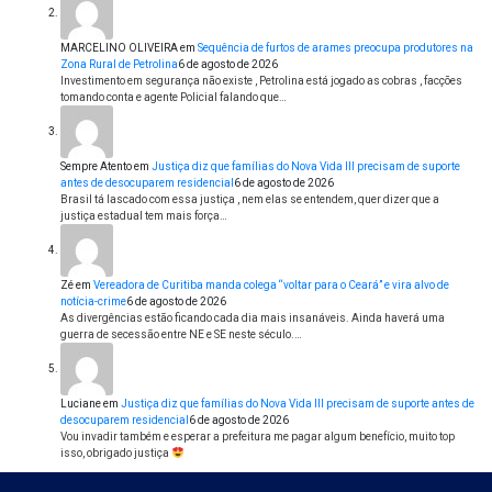
MARCELINO OLIVEIRA
em
Sequência de furtos de arames preocupa produtores na
Zona Rural de Petrolina
6 de agosto de 2026
Investimento em segurança não existe , Petrolina está jogado as cobras , facções
tomando conta e agente Policial falando que…
Sempre Atento
em
Justiça diz que famílias do Nova Vida III precisam de suporte
antes de desocuparem residencial
6 de agosto de 2026
Brasil tá lascado com essa justiça , nem elas se entendem, quer dizer que a
justiça estadual tem mais força…
Zé
em
Vereadora de Curitiba manda colega “voltar para o Ceará” e vira alvo de
notícia-crime
6 de agosto de 2026
As divergências estão ficando cada dia mais insanáveis. Ainda haverá uma
guerra de secessão entre NE e SE neste século.…
Luciane
em
Justiça diz que famílias do Nova Vida III precisam de suporte antes de
desocuparem residencial
6 de agosto de 2026
Vou invadir também e esperar a prefeitura me pagar algum benefício, muito top
isso, obrigado justiça