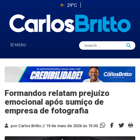
29°C
Search
MENU
Searc
for:
Formandos relatam prejuízo
emocional após sumiço de
empresa de fotografia
por Carlos Britto //
19 de maio de 2026 às 15:00