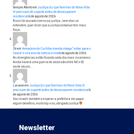
Sempre Atento
em
Justiça diz que famílias do Nova Vida
III precisam de suporte antes de desocuparem
residencial
6 de agosto de 2026
Brasil tá lascado com essa justiça , nem elas se
entendem, quer dizer que a justiça estadual tem mais
força…
Zé
em
Vereadora de Curitiba manda colega “voltar para o
Ceará” e vira alvo de notícia-crime
6 de agosto de 2026
As divergências estão ficando cada dia mais insanáveis.
Ainda haverá uma guerra de secessão entre NE e SE
neste século.…
Luciane
em
Justiça diz que famílias do Nova Vida III
precisam de suporte antes de desocuparem residencial
6
de agosto de 2026
Vou invadir também e esperar a prefeitura me pagar
algum benefício, muito top isso, obrigado justiça
Newsletter