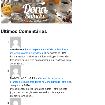
Últimos Comentários
A verdade
em
Ratos reaparecem na Orla de Petrolina e
moradores cobram providências
6 de agosto de 2026
Bom investigar melhor esta informação, pois ratos não
tem hábito diurno, eles não costumam sair da toca de dia,
geralmente…
MARCELINO OLIVEIRA
em
Sequência de furtos de
arames preocupa produtores na Zona Rural de Petrolina
6
de agosto de 2026
Investimento em segurança não existe , Petrolina está
jogado as cobras , facções tomando conta e agente
Policial falando que…