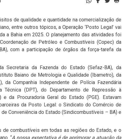
8
isitos de qualidade e quantidade na comercialização de
no, entre outros tópicos, a Operação ‘Posto Legal’ vai
oda a Bahia em 2025. O planejamento das atividades foi
da Coordenação de Petróleo e Combustíveis (Copec) da
BA), com a participação de órgãos da força-tarefa da
 da Secretaria da Fazenda do Estado (Sefaz-BA), da
tituto Baiano de Metrologia e Qualidade (Ibametro), da
), da Companhia Independente de Polícia Fazendária
ia Técnica (DPT), do Departamento de Repressão à
) e da Procuradoria Geral do Estado (PGE). Estavam
arceiras da Posto Legal: o Sindicato do Comércio de
s de Conveniência do Estado (Sindicombustíveis – BA) e
s de combustíveis em todas as regiões do Estado, e o
ano. “
A nossa expectativa é de aprimorar a atuação da