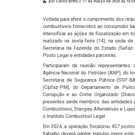
por Carlos Britto //
17 de março de 2025 às 15:5
Voltada para aferir o cumprimento dos requ
combustíveis fornecidos ao consumidor baia
intensificar as ações de fiscalização em t
realizado na sexta-feira (14), na sede 
Secretaria da Fazenda do Estado (Sefaz-
Posto Legal e entidades parceiras.
Participaram da reunião representantes
Agência Nacional do Petróleo (ANP), do Ins
Secretaria de Segurança Pública (SSP-BA
(Cipfaz-PM), do Departamento de Políc
Corrupção e ao Crime Organizado (Draco
presentes ainda membros das entidades p
Combustíveis, Energias Alternativas e Loja
o Instituto Combustível Legal.
Em 2024, a operação fiscalizou 457 posto
trabalho deverá ganhar impulso maior este 