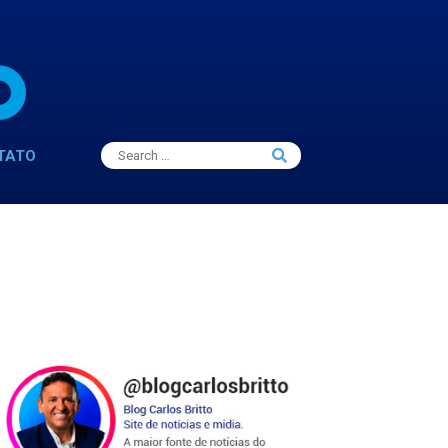
Search
TATO
Search
for: