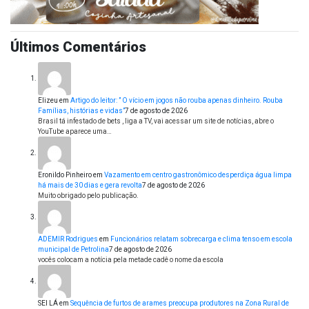
Últimos Comentários
Elizeu
em
Artigo do leitor: ” O vício em jogos não rouba apenas dinheiro. Rouba
Famílias, histórias e vidas”
7 de agosto de 2026
Brasil tá infestado de bets , liga a TV, vai acessar um site de notícias, abre o
YouTube aparece uma…
Eronildo Pinheiro
em
Vazamento em centro gastronômico desperdiça água limpa
há mais de 30 dias e gera revolta
7 de agosto de 2026
Muito obrigado pelo publicação.
ADEMIR Rodrigues
em
Funcionários relatam sobrecarga e clima tenso em escola
municipal de Petrolina
7 de agosto de 2026
vocês colocam a notícia pela metade cadê o nome da escola
SEI LÁ
em
Sequência de furtos de arames preocupa produtores na Zona Rural de