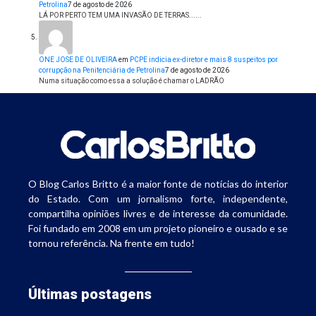
Petrolina
7 de agosto de 2026
LÁ POR PERTO TEM UMA INVASÃO DE TERRAS......
ONE JOSE DE OLIVEIRA
em
PCPE indicia ex-diretor e mais 8 suspeitos por
corrupção na Penitenciária de Petrolina
7 de agosto de 2026
Numa situação como essa a solução é chamar o LADRÃO
O Blog Carlos Britto é a maior fonte de notícias do interior
do Estado. Com um jornalismo forte, independente,
compartilha opiniões livres e de interesse da comunidade.
Foi fundado em 2008 em um projeto pioneiro e ousado e se
tornou referência. Na frente em tudo!
Últimas postagens