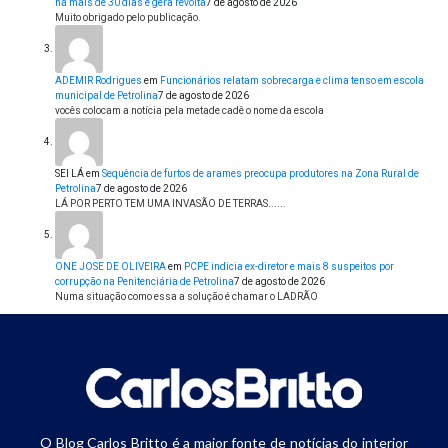
há mais de 30 dias e gera revolta
7 de agosto de 2026
Muito obrigado pelo publicação.
ADEMIR Rodrigues
em
Funcionários relatam sobrecarga e clima tenso em escola
municipal de Petrolina
7 de agosto de 2026
vocês colocam a notícia pela metade cadê o nome da escola
SEI LÁ
em
Sequência de furtos de arames preocupa produtores na Zona Rural de
Petrolina
7 de agosto de 2026
LÁ POR PERTO TEM UMA INVASÃO DE TERRAS......
ONE JOSE DE OLIVEIRA
em
PCPE indicia ex-diretor e mais 8 suspeitos por
corrupção na Penitenciária de Petrolina
7 de agosto de 2026
Numa situação como essa a solução é chamar o LADRÃO
O Blog Carlos Britto é a maior fonte de notícias do interior