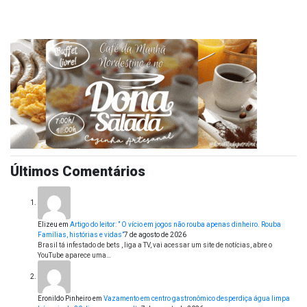
Últimos Comentários
Elizeu
em
Artigo do leitor: ” O vício em jogos não rouba apenas dinheiro. Rouba
Famílias, histórias e vidas”
7 de agosto de 2026
Brasil tá infestado de bets , liga a TV, vai acessar um site de notícias, abre o
YouTube aparece uma…
Eronildo Pinheiro
em
Vazamento em centro gastronômico desperdiça água limpa