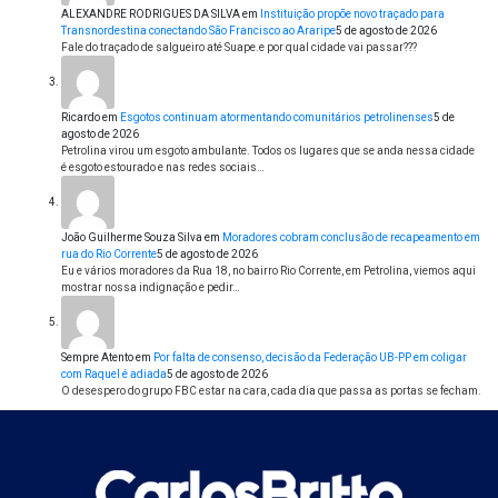
ALEXANDRE RODRIGUES DA SILVA
em
Instituição propõe novo traçado para
Transnordestina conectando São Francisco ao Araripe
5 de agosto de 2026
Fale do traçado de salgueiro até Suape.e por qual cidade vai passar???
Ricardo
em
Esgotos continuam atormentando comunitários petrolinenses
5 de
agosto de 2026
Petrolina virou um esgoto ambulante. Todos os lugares que se anda nessa cidade
é esgoto estourado e nas redes sociais…
João Guilherme Souza Silva
em
Moradores cobram conclusão de recapeamento em
rua do Rio Corrente
5 de agosto de 2026
Eu e vários moradores da Rua 18, no bairro Rio Corrente, em Petrolina, viemos aqui
mostrar nossa indignação e pedir…
Sempre Atento
em
Por falta de consenso, decisão da Federação UB-PP em coligar
com Raquel é adiada
5 de agosto de 2026
O desespero do grupo FBC estar na cara, cada dia que passa as portas se fecham.