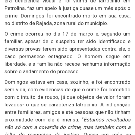
era deficiência visual e foi vítima de latrocínio em
Petrolina, faz um apelo à justiça quase um mês após o
crime. Domingos foi encontrado morto em sua casa,
no distrito de Rajada, zona rural do município.
O crime ocorreu no dia 17 de março e, segundo um
familiar, apesar de o suspeito ter sido identificado e
diversas provas terem sido apresentadas contra ele, o
caso permanece estagnado. O homem segue em
liberdade, e a família não recebe nenhuma informação
sobre o andamento do processo.
Domingos estava em casa, sozinho, e foi encontrado
sem vida, com evidências de que o crime foi cometido
com o intuito de roubo, já que objetos de valor foram
levados- o que se caracteriza latrocínio. A indignação
entre familiares, amigos e até pessoas que não tinham
proximidade com ele é imensa. “
Estamos revoltados
não só com a covardia do crime, mas também com a
falta de respostas da justiça. Quase um mês se