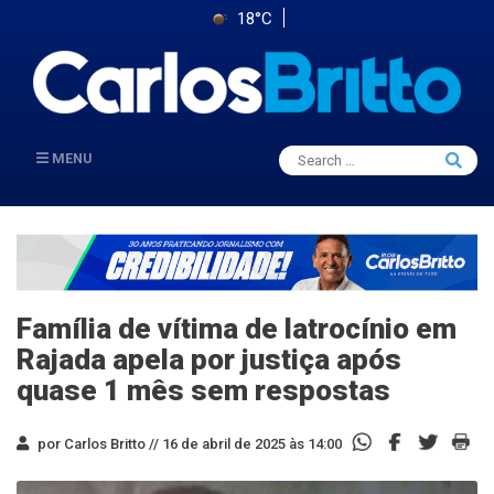
18°C
Search
MENU
Searc
for:
Família de vítima de latrocínio em
Rajada apela por justiça após
quase 1 mês sem respostas
por Carlos Britto //
16 de abril de 2025 às 14:00