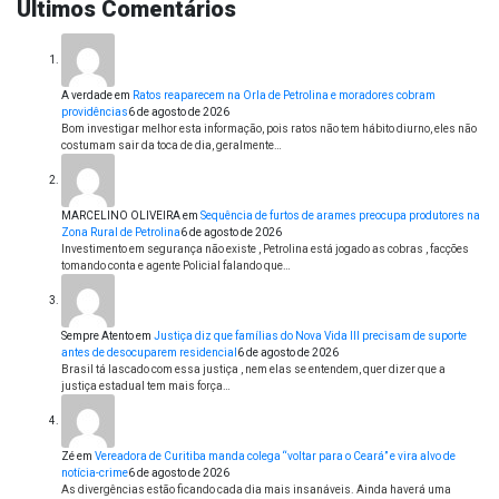
Últimos Comentários
A verdade
em
Ratos reaparecem na Orla de Petrolina e moradores cobram
providências
6 de agosto de 2026
Bom investigar melhor esta informação, pois ratos não tem hábito diurno, eles não
costumam sair da toca de dia, geralmente…
MARCELINO OLIVEIRA
em
Sequência de furtos de arames preocupa produtores na
Zona Rural de Petrolina
6 de agosto de 2026
Investimento em segurança não existe , Petrolina está jogado as cobras , facções
tomando conta e agente Policial falando que…
Sempre Atento
em
Justiça diz que famílias do Nova Vida III precisam de suporte
antes de desocuparem residencial
6 de agosto de 2026
Brasil tá lascado com essa justiça , nem elas se entendem, quer dizer que a
justiça estadual tem mais força…
Zé
em
Vereadora de Curitiba manda colega “voltar para o Ceará” e vira alvo de
notícia-crime
6 de agosto de 2026
As divergências estão ficando cada dia mais insanáveis. Ainda haverá uma