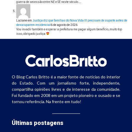
guerra de secessão entre NE e SE neste século.…
Luciane
em
Justiça diz que famílias do Nova Vida III precisam de suporte antes de
desocuparem residencial
6 de agosto de 2026
Vou invadir também e esperar a prefeitura me pagar algum benefício, muito top
isso, obrigado justiça
O Blog Carlos Britto é a maior fonte de notícias do interior
do Estado. Com um jornalismo forte, independente,
compartilha opiniões livres e de interesse da comunidade.
Foi fundado em 2008 em um projeto pioneiro e ousado e se
tornou referência. Na frente em tudo!
Últimas postagens