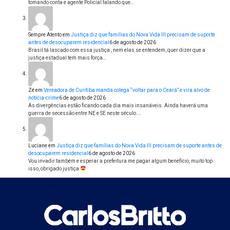
tomando conta e agente Policial falando que…
Sempre Atento
em
Justiça diz que famílias do Nova Vida III precisam de suporte
antes de desocuparem residencial
6 de agosto de 2026
Brasil tá lascado com essa justiça , nem elas se entendem, quer dizer que a
justiça estadual tem mais força…
Zé
em
Vereadora de Curitiba manda colega “voltar para o Ceará” e vira alvo de
notícia-crime
6 de agosto de 2026
As divergências estão ficando cada dia mais insanáveis. Ainda haverá uma
guerra de secessão entre NE e SE neste século.…
Luciane
em
Justiça diz que famílias do Nova Vida III precisam de suporte antes de
desocuparem residencial
6 de agosto de 2026
Vou invadir também e esperar a prefeitura me pagar algum benefício, muito top
isso, obrigado justiça