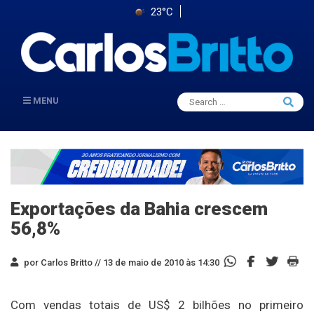
23°C
Search
MENU
Searc
for:
Exportações da Bahia crescem
56,8%
por Carlos Britto //
13 de maio de 2010 às 14:30
Com vendas totais de US$ 2 bilhões no primeiro