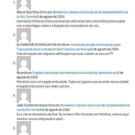
Maria Yara Silva Diniz
em
Moradores cobram conclusão de recapeamento em rua
do Rio Corrente
5 de agosto de 2026
Querido(a) Editor(a) Estou escrevendo está carta como uma leitora preocupada
com a reportagen sobre a situação dos comunitários da rua…
ALEXANDRE RODRIGUES DA SILVA
em
Instituição propõe novo traçado para
Transnordestina conectando São Francisco ao Araripe
5 de agosto de 2026
Fale do traçado de salgueiro até Suape.e por qual cidade vai passar???
Ricardo
em
Esgotos continuam atormentando comunitários petrolinenses
5 de
agosto de 2026
Petrolina virou um esgoto ambulante. Todos os lugares que se anda nessa cidade
é esgoto estourado e nas redes sociais…
João Guilherme Souza Silva
em
Moradores cobram conclusão de recapeamento em
rua do Rio Corrente
5 de agosto de 2026
Eu e vários moradores da Rua 18, no bairro Rio Corrente, em Petrolina, viemos aqui
mostrar nossa indignação e pedir…