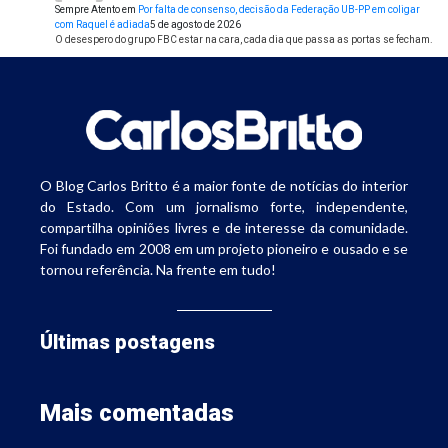
Sempre Atento
em
Por falta de consenso, decisão da Federação UB-PP em coligar
com Raquel é adiada
5 de agosto de 2026
O desespero do grupo FBC estar na cara, cada dia que passa as portas se fecham.
O Blog Carlos Britto é a maior fonte de notícias do interior
do Estado. Com um jornalismo forte, independente,
compartilha opiniões livres e de interesse da comunidade.
Foi fundado em 2008 em um projeto pioneiro e ousado e se
tornou referência. Na frente em tudo!
Últimas postagens
Mais comentadas