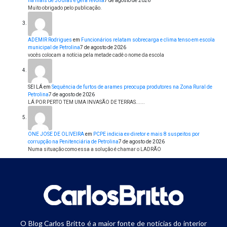
há mais de 30 dias e gera revolta
7 de agosto de 2026
Muito obrigado pelo publicação.
ADEMIR Rodrigues
em
Funcionários relatam sobrecarga e clima tenso em escola
municipal de Petrolina
7 de agosto de 2026
vocês colocam a notícia pela metade cadê o nome da escola
SEI LÁ
em
Sequência de furtos de arames preocupa produtores na Zona Rural de
Petrolina
7 de agosto de 2026
LÁ POR PERTO TEM UMA INVASÃO DE TERRAS......
ONE JOSE DE OLIVEIRA
em
PCPE indicia ex-diretor e mais 8 suspeitos por
corrupção na Penitenciária de Petrolina
7 de agosto de 2026
Numa situação como essa a solução é chamar o LADRÃO
O Blog Carlos Britto é a maior fonte de notícias do interior