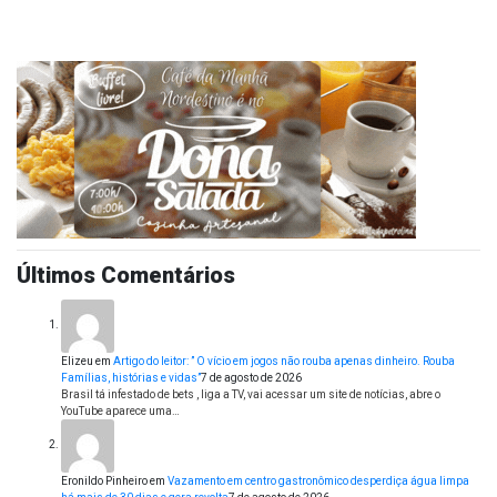
Últimos Comentários
Elizeu
em
Artigo do leitor: ” O vício em jogos não rouba apenas dinheiro. Rouba
Famílias, histórias e vidas”
7 de agosto de 2026
Brasil tá infestado de bets , liga a TV, vai acessar um site de notícias, abre o
YouTube aparece uma…
Eronildo Pinheiro
em
Vazamento em centro gastronômico desperdiça água limpa