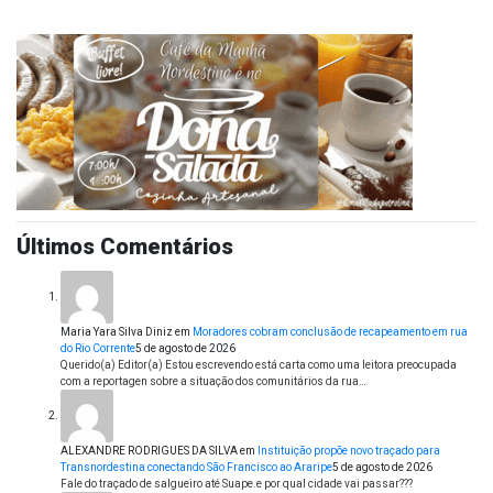
Últimos Comentários
Maria Yara Silva Diniz
em
Moradores cobram conclusão de recapeamento em rua
do Rio Corrente
5 de agosto de 2026
Querido(a) Editor(a) Estou escrevendo está carta como uma leitora preocupada
com a reportagen sobre a situação dos comunitários da rua…
ALEXANDRE RODRIGUES DA SILVA
em
Instituição propõe novo traçado para
Transnordestina conectando São Francisco ao Araripe
5 de agosto de 2026
Fale do traçado de salgueiro até Suape.e por qual cidade vai passar???