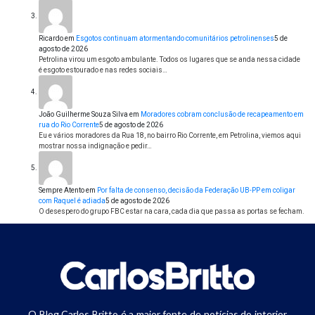
Ricardo
em
Esgotos continuam atormentando comunitários petrolinenses
5 de
agosto de 2026
Petrolina virou um esgoto ambulante. Todos os lugares que se anda nessa cidade
é esgoto estourado e nas redes sociais…
João Guilherme Souza Silva
em
Moradores cobram conclusão de recapeamento em
rua do Rio Corrente
5 de agosto de 2026
Eu e vários moradores da Rua 18, no bairro Rio Corrente, em Petrolina, viemos aqui
mostrar nossa indignação e pedir…
Sempre Atento
em
Por falta de consenso, decisão da Federação UB-PP em coligar
com Raquel é adiada
5 de agosto de 2026
O desespero do grupo FBC estar na cara, cada dia que passa as portas se fecham.
O Blog Carlos Britto é a maior fonte de notícias do interior