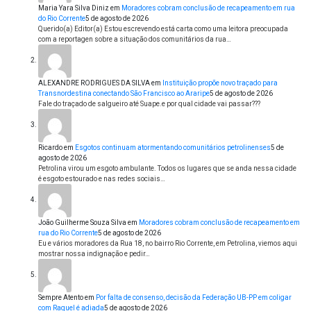
Maria Yara Silva Diniz
em
Moradores cobram conclusão de recapeamento em rua
do Rio Corrente
5 de agosto de 2026
Querido(a) Editor(a) Estou escrevendo está carta como uma leitora preocupada
com a reportagen sobre a situação dos comunitários da rua…
ALEXANDRE RODRIGUES DA SILVA
em
Instituição propõe novo traçado para
Transnordestina conectando São Francisco ao Araripe
5 de agosto de 2026
Fale do traçado de salgueiro até Suape.e por qual cidade vai passar???
Ricardo
em
Esgotos continuam atormentando comunitários petrolinenses
5 de
agosto de 2026
Petrolina virou um esgoto ambulante. Todos os lugares que se anda nessa cidade
é esgoto estourado e nas redes sociais…
João Guilherme Souza Silva
em
Moradores cobram conclusão de recapeamento em
rua do Rio Corrente
5 de agosto de 2026
Eu e vários moradores da Rua 18, no bairro Rio Corrente, em Petrolina, viemos aqui
mostrar nossa indignação e pedir…
Sempre Atento
em
Por falta de consenso, decisão da Federação UB-PP em coligar
com Raquel é adiada
5 de agosto de 2026