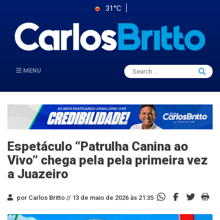
31°C
Search
MENU
Searc
for:
Espetáculo “Patrulha Canina ao
Vivo” chega pela pela primeira vez
a Juazeiro
por Carlos Britto //
13 de maio de 2026 às 21:35