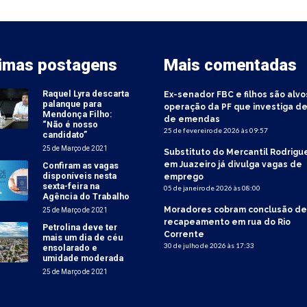
timas postagens
Mais comentadas
Raquel Lyra descarta
Ex-senador FBC e filhos são alvo
palanque para
operação da PF que investiga de
Mendonça Filho:
de emendas
“Não é nosso
25 de fevereiro de 2026 às 09:57
candidato”
25 de Março de 2021
Substituto do Mercantil Rodrigu
em Juazeiro já divulga vagas de
Confiram as vagas
disponíveis nesta
emprego
sexta-feira na
05 de janeiro de 2026 às 08:00
Agência do Trabalho
Moradores cobram conclusão de
25 de Março de 2021
recapeamento em rua do Rio
Petrolina deve ter
Corrente
mais um dia de céu
30 de julho de 2026 às 17:33
ensolarado e
umidade moderada
25 de Março de 2021