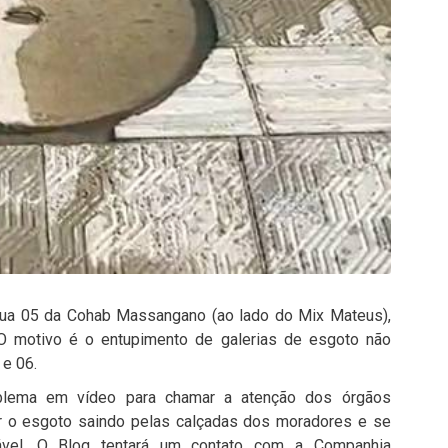
 Rua 05 da Cohab Massangano (ao lado do Mix Mateus),
. O motivo é o entupimento de galerias de esgoto não
e 06.
oblema em vídeo para chamar a atenção dos órgãos
r o esgoto saindo pelas calçadas dos moradores e se
rável. O Blog tentará um contato com a Companhia