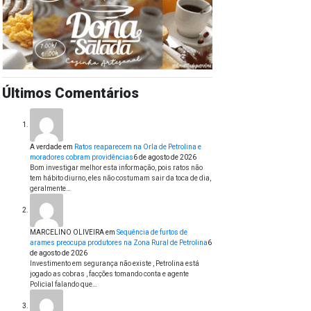
Últimos Comentários
A verdade
em
Ratos reaparecem na Orla de Petrolina e
moradores cobram providências
6 de agosto de 2026
Bom investigar melhor esta informação, pois ratos não
tem hábito diurno, eles não costumam sair da toca de dia,
geralmente…
MARCELINO OLIVEIRA
em
Sequência de furtos de
arames preocupa produtores na Zona Rural de Petrolina
6
de agosto de 2026
Investimento em segurança não existe , Petrolina está
jogado as cobras , facções tomando conta e agente
Policial falando que…