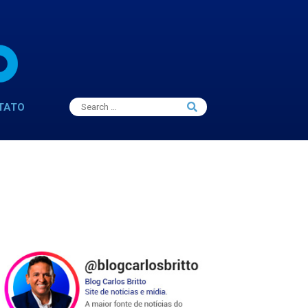
Search
TATO
Search
for: