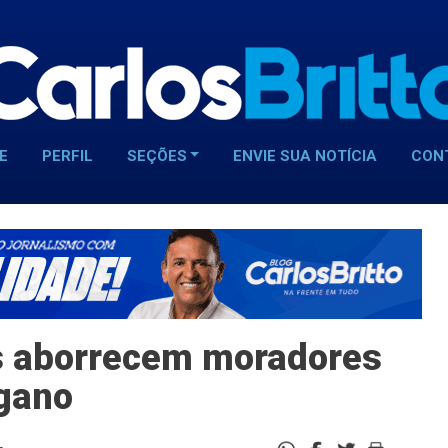
E
PERFIL
SEÇÕES
ENVIE SUA NOTÍCIA
CON
s aborrecem moradores
gano