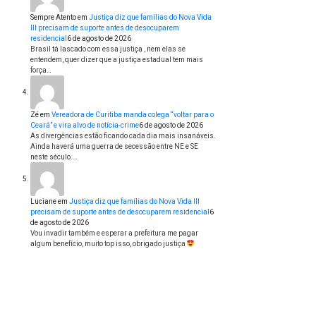
Sempre Atento
em
Justiça diz que famílias do Nova Vida
III precisam de suporte antes de desocuparem
residencial
6 de agosto de 2026
Brasil tá lascado com essa justiça , nem elas se
entendem, quer dizer que a justiça estadual tem mais
força…
Zé
em
Vereadora de Curitiba manda colega “voltar para o
Ceará” e vira alvo de notícia-crime
6 de agosto de 2026
As divergências estão ficando cada dia mais insanáveis.
Ainda haverá uma guerra de secessão entre NE e SE
neste século.…
Luciane
em
Justiça diz que famílias do Nova Vida III
precisam de suporte antes de desocuparem residencial
6
de agosto de 2026
Vou invadir também e esperar a prefeitura me pagar
algum benefício, muito top isso, obrigado justiça