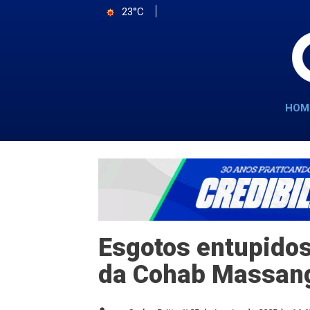
23°C
HOM
Esgotos entupido
da Cohab Massan