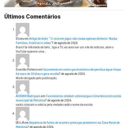
Últimos Comentários
Elizeu
em
Artigo do leitor: ” O vício em jogos não rouba apenas dinheiro. Rouba
Famílias, histórias e vidas”
7 de agosto de 2026
Brasil tá infestado de bets , liga a TV, vai acessar um site de notícias, abre o
YouTube aparece uma…
Eronildo Pinheiro
em
Vazamento em centro gastronômico desperdiça água limpa
há mais de 30 dias e gera revolta
7 de agosto de 2026
Muito obrigado pelo publicação.
ADEMIR Rodrigues
em
Funcionários relatam sobrecarga e clima tenso em escola
municipal de Petrolina
7 de agosto de 2026
vocês colocam a notícia pela metade cadê o nome da escola
SEI LÁ
em
Sequência de furtos de arames preocupa produtores na Zona Rural de
Petrolina
7 de agosto de 2026