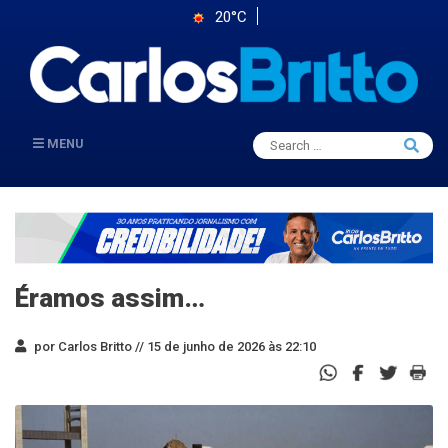
20°C
Search
MENU
Searc
for:
Éramos assim…
por Carlos Britto //
15 de junho de 2026 às 22:10