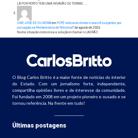
LÁ POR PERTO TEM UMA INVASÃO DE TERRAS......
ONE JOSE DE OLIVEIRA
em
PCPE indicia ex-diretor e mais 8 suspeitos por
corrupção na Penitenciária de Petrolina
7 de agosto de 2026
Numa situação como essa a solução é chamar o LADRÃO
O Blog Carlos Britto é a maior fonte de notícias do interior
do Estado. Com um jornalismo forte, independente,
compartilha opiniões livres e de interesse da comunidade.
Foi fundado em 2008 em um projeto pioneiro e ousado e se
tornou referência. Na frente em tudo!
Últimas postagens