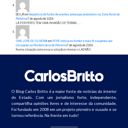
SEI LÁ
em
Sequência de furtos de arames preocupa produtores na Zona Rural de
Petrolina
7 de agosto de 2026
LÁ POR PERTO TEM UMA INVASÃO DE TERRAS......
ONE JOSE DE OLIVEIRA
em
PCPE indicia ex-diretor e mais 8 suspeitos por
corrupção na Penitenciária de Petrolina
7 de agosto de 2026
Numa situação como essa a solução é chamar o LADRÃO
O Blog Carlos Britto é a maior fonte de notícias do interior
do Estado. Com um jornalismo forte, independente,
compartilha opiniões livres e de interesse da comunidade.
Foi fundado em 2008 em um projeto pioneiro e ousado e se
tornou referência. Na frente em tudo!