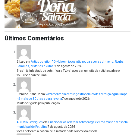
Últimos Comentários
Elizeu
em
Artigo do leitor: ” O vício em jogos não rouba apenas dinheiro. Rouba
Famílias, histórias e vidas”
7 de agosto de 2026
Brasil tá infestado de bets , liga a TV, vai acessar um site de notícias, abre o
YouTube aparece uma…
Eronildo Pinheiro
em
Vazamento em centro gastronômico desperdiça água limpa
há mais de 30 dias e gera revolta
7 de agosto de 2026
Muito obrigado pelo publicação.
ADEMIR Rodrigues
em
Funcionários relatam sobrecarga e clima tenso em escola
municipal de Petrolina
7 de agosto de 2026
vocês colocam a notícia pela metade cadê o nome da escola