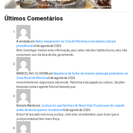
Últimos Comentários
A verdade
em
Ratos reaparecem na Orla de Petrolina e moradores cobram
providências
6 de agosto de 2026
Bom investigar melhor esta informação, pois ratos não tem hábito diurno, eles não
costumam sair da toca de dia, geralmente…
MARCELINO OLIVEIRA
em
Sequência de furtos de arames preocupa produtores na
Zona Rural de Petrolina
6 de agosto de 2026
Investimento em segurança não existe , Petrolina está jogado as cobras , facções
tomando conta e agente Policial falando que…
Sempre Atento
em
Justiça diz que famílias do Nova Vida III precisam de suporte
antes de desocuparem residencial
6 de agosto de 2026
Brasil tá lascado com essa justiça , nem elas se entendem, quer dizer que a
justiça estadual tem mais força…