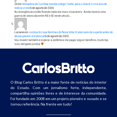
Zé
em
Vereadora de Curitiba manda colega “voltar para o Ceará” e vira alvo de
notícia-crime
6 de agosto de 2026
As divergências estão ficando cada dia mais insanáveis. Ainda haverá uma
guerra de secessão entre NE e SE neste século.…
Luciane
em
Justiça diz que famílias do Nova Vida III precisam de suporte antes de
desocuparem residencial
6 de agosto de 2026
Vou invadir também e esperar a prefeitura me pagar algum benefício, muito top
isso, obrigado justiça
O Blog Carlos Britto é a maior fonte de notícias do interior
do Estado. Com um jornalismo forte, independente,
compartilha opiniões livres e de interesse da comunidade.
Foi fundado em 2008 em um projeto pioneiro e ousado e se
tornou referência. Na frente em tudo!