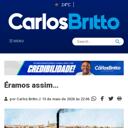
24°C
Search
MENU
Searc
for:
Éramos assim…
por Carlos Britto //
13 de maio de 2026 às 22:06