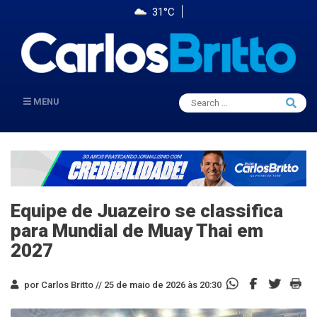
31°C
Search
MENU
Searc
for:
Equipe de Juazeiro se classifica
para Mundial de Muay Thai em
2027
por Carlos Britto //
25 de maio de 2026 às 20:30