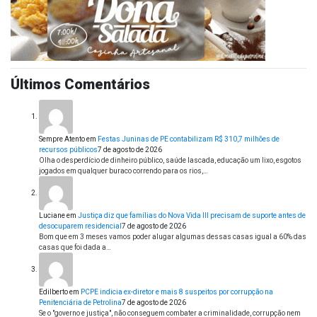
Últimos Comentários
Sempre Atento
em
Festas Juninas de PE contabilizam R$ 310,7 milhões de
recursos públicos
7 de agosto de 2026
Olha o desperdício de dinheiro público, saúde lascada, educação um lixo, esgotos
jogados em qualquer buraco correndo para os rios,…
Luciane
em
Justiça diz que famílias do Nova Vida III precisam de suporte antes de
desocuparem residencial
7 de agosto de 2026
Bom que em 3 meses vamos poder alugar algumas dessas casas igual a 60% das
casas que foi dada a…
Edilberto
em
PCPE indicia ex-diretor e mais 8 suspeitos por corrupção na
Penitenciária de Petrolina
7 de agosto de 2026
Se o "governo e justiça", não conseguem combater a criminalidade, corrupção nem