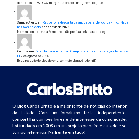
dentro dos PRESIDIOS, marginais presos, imaginem nós, que…
Sempre Atento
em
Raquel Lyra descarta palanque para Mendonça Filho: “Não é
nosso candidato”
7 de agosto de 2026
No meu ponto de vista Mendonça não precisa dela para se eleger.
Confuso
em
Candidato a vice de João Campos tem maior declaração de bens em
PE
7 de agosto de 2026
Essa redação do blog deveria ser mais clara, é tudo mil?
O Blog Carlos Britto é a maior fonte de notícias do interior
do Estado. Com um jornalismo forte, independente,
compartilha opiniões livres e de interesse da comunidade.
Foi fundado em 2008 em um projeto pioneiro e ousado e se
tornou referência. Na frente em tudo!