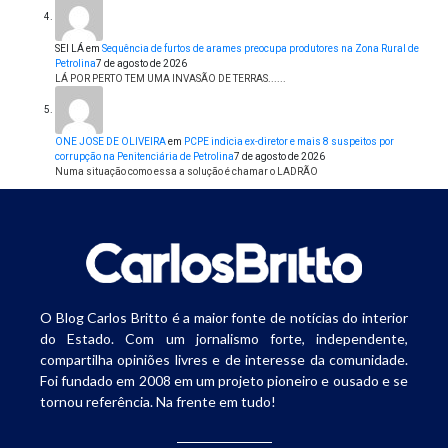
SEI LÁ
em
Sequência de furtos de arames preocupa produtores na Zona Rural de
Petrolina
7 de agosto de 2026
LÁ POR PERTO TEM UMA INVASÃO DE TERRAS......
ONE JOSE DE OLIVEIRA
em
PCPE indicia ex-diretor e mais 8 suspeitos por
corrupção na Penitenciária de Petrolina
7 de agosto de 2026
Numa situação como essa a solução é chamar o LADRÃO
O Blog Carlos Britto é a maior fonte de notícias do interior
do Estado. Com um jornalismo forte, independente,
compartilha opiniões livres e de interesse da comunidade.
Foi fundado em 2008 em um projeto pioneiro e ousado e se
tornou referência. Na frente em tudo!