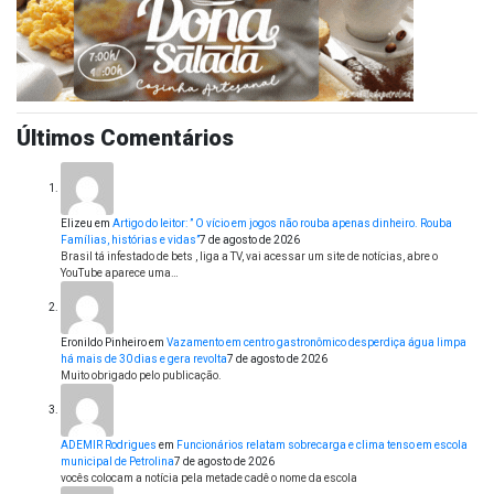
Últimos Comentários
Elizeu
em
Artigo do leitor: ” O vício em jogos não rouba apenas dinheiro. Rouba
Famílias, histórias e vidas”
7 de agosto de 2026
Brasil tá infestado de bets , liga a TV, vai acessar um site de notícias, abre o
YouTube aparece uma…
Eronildo Pinheiro
em
Vazamento em centro gastronômico desperdiça água limpa
há mais de 30 dias e gera revolta
7 de agosto de 2026
Muito obrigado pelo publicação.
ADEMIR Rodrigues
em
Funcionários relatam sobrecarga e clima tenso em escola
municipal de Petrolina
7 de agosto de 2026
vocês colocam a notícia pela metade cadê o nome da escola