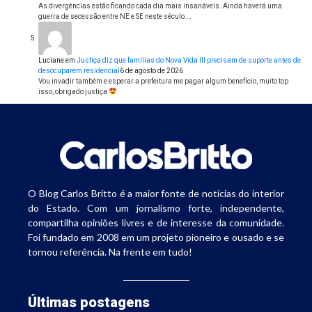
As divergências estão ficando cada dia mais insanáveis. Ainda haverá uma
guerra de secessão entre NE e SE neste século.…
Luciane
em
Justiça diz que famílias do Nova Vida III precisam de suporte antes de
desocuparem residencial
6 de agosto de 2026
Vou invadir também e esperar a prefeitura me pagar algum benefício, muito top
isso, obrigado justiça
O Blog Carlos Britto é a maior fonte de notícias do interior
do Estado. Com um jornalismo forte, independente,
compartilha opiniões livres e de interesse da comunidade.
Foi fundado em 2008 em um projeto pioneiro e ousado e se
tornou referência. Na frente em tudo!
Últimas postagens