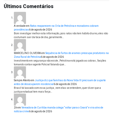
Últimos Comentários
A verdade
em
Ratos reaparecem na Orla de Petrolina e moradores cobram
providências
6 de agosto de 2026
Bom investigar melhor esta informação, pois ratos não tem hábito diurno, eles não
costumam sair da toca de dia, geralmente…
MARCELINO OLIVEIRA
em
Sequência de furtos de arames preocupa produtores na
Zona Rural de Petrolina
6 de agosto de 2026
Investimento em segurança não existe , Petrolina está jogado as cobras , facções
tomando conta e agente Policial falando que…
Sempre Atento
em
Justiça diz que famílias do Nova Vida III precisam de suporte
antes de desocuparem residencial
6 de agosto de 2026
Brasil tá lascado com essa justiça , nem elas se entendem, quer dizer que a
justiça estadual tem mais força…
Zé
em
Vereadora de Curitiba manda colega “voltar para o Ceará” e vira alvo de
notícia-crime
6 de agosto de 2026