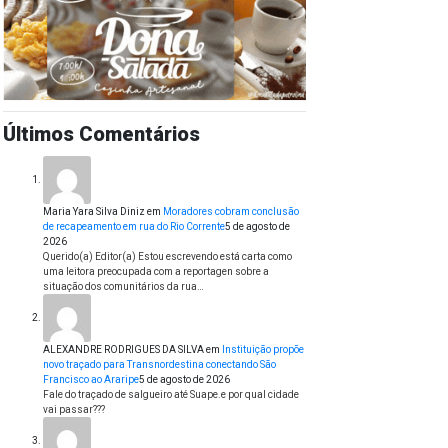
Últimos Comentários
Maria Yara Silva Diniz
em
Moradores cobram conclusão
de recapeamento em rua do Rio Corrente
5 de agosto de
2026
Querido(a) Editor(a) Estou escrevendo está carta como
uma leitora preocupada com a reportagen sobre a
situação dos comunitários da rua…
ALEXANDRE RODRIGUES DA SILVA
em
Instituição propõe
novo traçado para Transnordestina conectando São
Francisco ao Araripe
5 de agosto de 2026
Fale do traçado de salgueiro até Suape.e por qual cidade
vai passar???