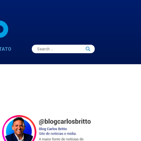
Search
TATO
Search
for: