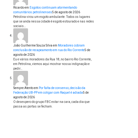
Ricardo
em
Esgotos continuam atormentando
comunitários petrolinenses
5 de agosto de 2026
Petrolina virou um esgoto ambulante. Todos os lugares
que se anda nessa cidade é esgoto estourado e nas redes
sociais…
João Guilherme Souza Silva
em
Moradores cobram
conclusão de recapeamento em rua do Rio Corrente
5 de
agosto de 2026
Eu e vários moradores da Rua 18, no bairro Rio Corrente,
em Petrolina, viemos aqui mostrar nossa indignação e
pedir…
Sempre Atento
em
Por falta de consenso, decisão da
Federação UB-PP em coligar com Raquel é adiada
5 de
agosto de 2026
O desespero do grupo FBC estar na cara, cada dia que
passa as portas se fecham.