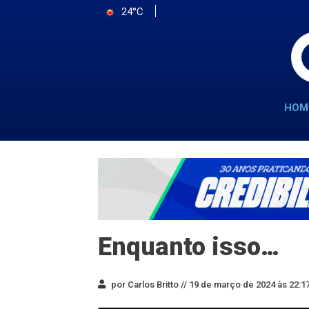
24°C
HOM
Enquanto isso…
por Carlos Britto //
19 de março de 2024 às 22:1