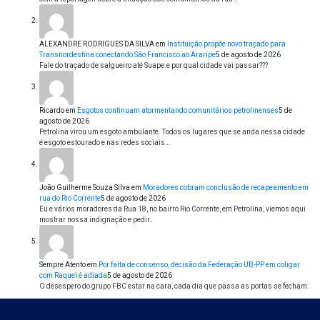
ALEXANDRE RODRIGUES DA SILVA
em
Instituição propõe novo traçado para
Transnordestina conectando São Francisco ao Araripe
5 de agosto de 2026
Fale do traçado de salgueiro até Suape.e por qual cidade vai passar???
Ricardo
em
Esgotos continuam atormentando comunitários petrolinenses
5 de
agosto de 2026
Petrolina virou um esgoto ambulante. Todos os lugares que se anda nessa cidade
é esgoto estourado e nas redes sociais…
João Guilherme Souza Silva
em
Moradores cobram conclusão de recapeamento em
rua do Rio Corrente
5 de agosto de 2026
Eu e vários moradores da Rua 18, no bairro Rio Corrente, em Petrolina, viemos aqui
mostrar nossa indignação e pedir…
Sempre Atento
em
Por falta de consenso, decisão da Federação UB-PP em coligar
com Raquel é adiada
5 de agosto de 2026
O desespero do grupo FBC estar na cara, cada dia que passa as portas se fecham.