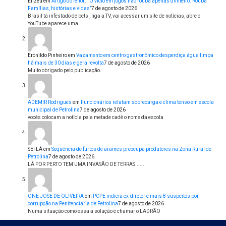
Elizeu
em
Artigo do leitor: ” O vício em jogos não rouba apenas dinheiro. Rouba
Famílias, histórias e vidas”
7 de agosto de 2026
Brasil tá infestado de bets , liga a TV, vai acessar um site de notícias, abre o
YouTube aparece uma…
Eronildo Pinheiro
em
Vazamento em centro gastronômico desperdiça água limpa
há mais de 30 dias e gera revolta
7 de agosto de 2026
Muito obrigado pelo publicação.
ADEMIR Rodrigues
em
Funcionários relatam sobrecarga e clima tenso em escola
municipal de Petrolina
7 de agosto de 2026
vocês colocam a notícia pela metade cadê o nome da escola
SEI LÁ
em
Sequência de furtos de arames preocupa produtores na Zona Rural de
Petrolina
7 de agosto de 2026
LÁ POR PERTO TEM UMA INVASÃO DE TERRAS......
ONE JOSE DE OLIVEIRA
em
PCPE indicia ex-diretor e mais 8 suspeitos por
corrupção na Penitenciária de Petrolina
7 de agosto de 2026
Numa situação como essa a solução é chamar o LADRÃO