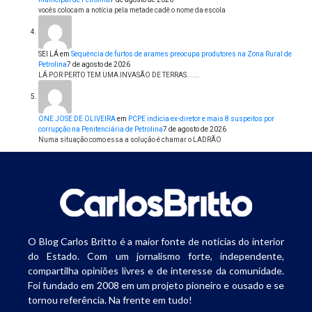
vocês colocam a notícia pela metade cadê o nome da escola
SEI LÁ
em
Sequência de furtos de arames preocupa produtores na Zona Rural de
Petrolina
7 de agosto de 2026
LÁ POR PERTO TEM UMA INVASÃO DE TERRAS......
ONE JOSE DE OLIVEIRA
em
PCPE indicia ex-diretor e mais 8 suspeitos por
corrupção na Penitenciária de Petrolina
7 de agosto de 2026
Numa situação como essa a solução é chamar o LADRÃO
O Blog Carlos Britto é a maior fonte de notícias do interior
do Estado. Com um jornalismo forte, independente,
compartilha opiniões livres e de interesse da comunidade.
Foi fundado em 2008 em um projeto pioneiro e ousado e se
tornou referência. Na frente em tudo!