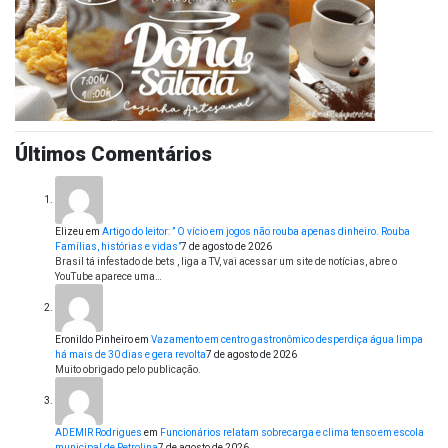
Últimos Comentários
Elizeu
em
Artigo do leitor: ” O vício em jogos não rouba apenas dinheiro. Rouba
Famílias, histórias e vidas”
7 de agosto de 2026
Brasil tá infestado de bets , liga a TV, vai acessar um site de notícias, abre o
YouTube aparece uma…
Eronildo Pinheiro
em
Vazamento em centro gastronômico desperdiça água limpa
há mais de 30 dias e gera revolta
7 de agosto de 2026
Muito obrigado pelo publicação.
ADEMIR Rodrigues
em
Funcionários relatam sobrecarga e clima tenso em escola
municipal de Petrolina
7 de agosto de 2026