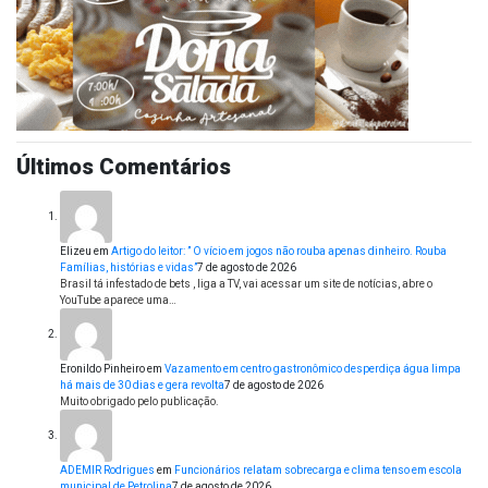
Últimos Comentários
Elizeu
em
Artigo do leitor: ” O vício em jogos não rouba apenas dinheiro. Rouba
Famílias, histórias e vidas”
7 de agosto de 2026
Brasil tá infestado de bets , liga a TV, vai acessar um site de notícias, abre o
YouTube aparece uma…
Eronildo Pinheiro
em
Vazamento em centro gastronômico desperdiça água limpa
há mais de 30 dias e gera revolta
7 de agosto de 2026
Muito obrigado pelo publicação.
ADEMIR Rodrigues
em
Funcionários relatam sobrecarga e clima tenso em escola
municipal de Petrolina
7 de agosto de 2026