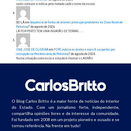
vocês colocam a notícia pela metade cadê o nome da escola
SEI LÁ
em
Sequência de furtos de arames preocupa produtores na Zona Rural de
Petrolina
7 de agosto de 2026
LÁ POR PERTO TEM UMA INVASÃO DE TERRAS......
ONE JOSE DE OLIVEIRA
em
PCPE indicia ex-diretor e mais 8 suspeitos por
corrupção na Penitenciária de Petrolina
7 de agosto de 2026
Numa situação como essa a solução é chamar o LADRÃO
O Blog Carlos Britto é a maior fonte de notícias do interior
do Estado. Com um jornalismo forte, independente,
compartilha opiniões livres e de interesse da comunidade.
Foi fundado em 2008 em um projeto pioneiro e ousado e se
tornou referência. Na frente em tudo!