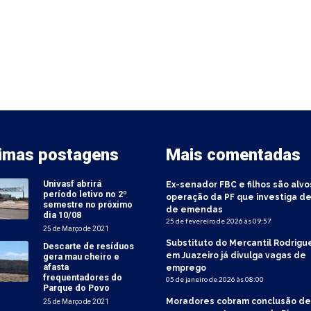
timas postagens
Mais comentadas
Univasf abrirá
Ex-senador FBC e filhos são alvo
período letivo no 2º
operação da PF que investiga de
semestre no próximo
de emendas
dia 10/08
25 de fevereiro de 2026 às 09:57
25 de Março de 2021
Substituto do Mercantil Rodrigu
Descarte de resíduos
em Juazeiro já divulga vagas de
gera mau cheiro e
afasta
emprego
frequentadores do
05 de janeiro de 2026 às 08:00
Parque do Povo
Moradores cobram conclusão de
25 de Março de 2021