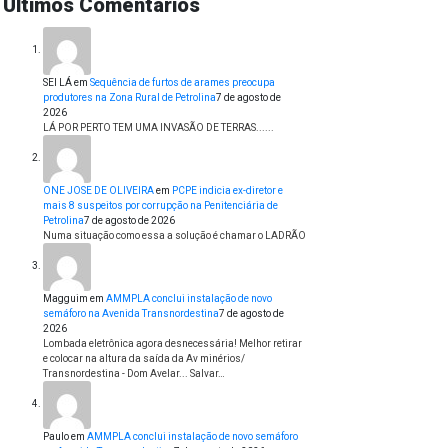
Últimos Comentários
SEI LÁ
em
Sequência de furtos de arames preocupa
produtores na Zona Rural de Petrolina
7 de agosto de
2026
LÁ POR PERTO TEM UMA INVASÃO DE TERRAS......
ONE JOSE DE OLIVEIRA
em
PCPE indicia ex-diretor e
mais 8 suspeitos por corrupção na Penitenciária de
Petrolina
7 de agosto de 2026
Numa situação como essa a solução é chamar o LADRÃO
Magguim
em
AMMPLA conclui instalação de novo
semáforo na Avenida Transnordestina
7 de agosto de
2026
Lombada eletrônica agora desnecessária! Melhor retirar
e colocar na altura da saída da Av minérios/
Transnordestina - Dom Avelar... Salvar…
Paulo
em
AMMPLA conclui instalação de novo semáforo