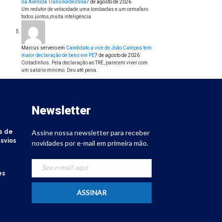
na Avenida Transnordestina
7 de agosto de 2026
Um redutor de velocidade uma lombadas e um cemafaro
todos juntos,muita inteligência
Marcus servero
em
Candidato a vice de João Campos tem
maior declaração de bens em PE
7 de agosto de 2026
Coitadinhos. Pela declaração ao TRE, parecem viver com
um salário mínimo. Deu até pena.
Newsletter
s de
Assine nossa newsletter para receber
svios
novidades por e-mail em primeira mão.
es