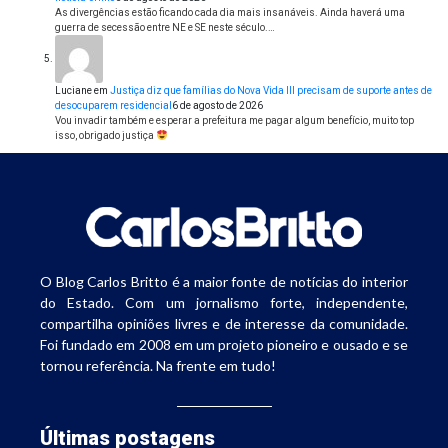
As divergências estão ficando cada dia mais insanáveis. Ainda haverá uma
guerra de secessão entre NE e SE neste século.…
Luciane
em
Justiça diz que famílias do Nova Vida III precisam de suporte antes de
desocuparem residencial
6 de agosto de 2026
Vou invadir também e esperar a prefeitura me pagar algum benefício, muito top
isso, obrigado justiça
O Blog Carlos Britto é a maior fonte de notícias do interior
do Estado. Com um jornalismo forte, independente,
compartilha opiniões livres e de interesse da comunidade.
Foi fundado em 2008 em um projeto pioneiro e ousado e se
tornou referência. Na frente em tudo!
Últimas postagens