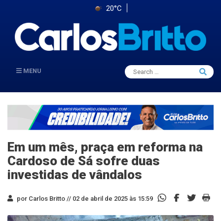
20°C
Search
MENU
Searc
for:
Em um mês, praça em reforma na
Cardoso de Sá sofre duas
investidas de vândalos
por Carlos Britto //
02 de abril de 2025 às 15:59