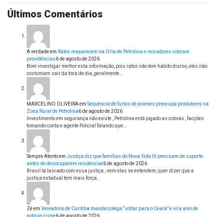
Últimos Comentários
A verdade
em
Ratos reaparecem na Orla de Petrolina e moradores cobram
providências
6 de agosto de 2026
Bom investigar melhor esta informação, pois ratos não tem hábito diurno, eles não
costumam sair da toca de dia, geralmente…
MARCELINO OLIVEIRA
em
Sequência de furtos de arames preocupa produtores na
Zona Rural de Petrolina
6 de agosto de 2026
Investimento em segurança não existe , Petrolina está jogado as cobras , facções
tomando conta e agente Policial falando que…
Sempre Atento
em
Justiça diz que famílias do Nova Vida III precisam de suporte
antes de desocuparem residencial
6 de agosto de 2026
Brasil tá lascado com essa justiça , nem elas se entendem, quer dizer que a
justiça estadual tem mais força…
Zé
em
Vereadora de Curitiba manda colega “voltar para o Ceará” e vira alvo de
notícia-crime
6 de agosto de 2026