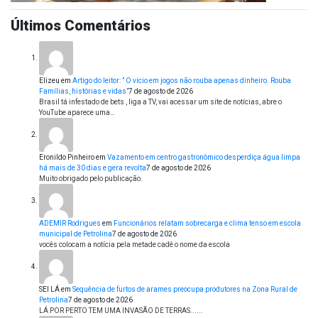
Últimos Comentários
Elizeu
em
Artigo do leitor: ” O vício em jogos não rouba apenas dinheiro. Rouba
Famílias, histórias e vidas”
7 de agosto de 2026
Brasil tá infestado de bets , liga a TV, vai acessar um site de notícias, abre o
YouTube aparece uma…
Eronildo Pinheiro
em
Vazamento em centro gastronômico desperdiça água limpa
há mais de 30 dias e gera revolta
7 de agosto de 2026
Muito obrigado pelo publicação.
ADEMIR Rodrigues
em
Funcionários relatam sobrecarga e clima tenso em escola
municipal de Petrolina
7 de agosto de 2026
vocês colocam a notícia pela metade cadê o nome da escola
SEI LÁ
em
Sequência de furtos de arames preocupa produtores na Zona Rural de
Petrolina
7 de agosto de 2026
LÁ POR PERTO TEM UMA INVASÃO DE TERRAS......