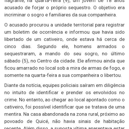
flagrante, na quarta-feira (9), um jovem de 18 anos
acusado de forjar o próprio sequestro. O objetivo era
incriminar o sogro e familiares da sua companheira.
O acusado procurou a unidade territorial para registrar
um boletim de ocorrência e informou que havia sido
libertado de um cativeiro, onde estava há cerca de
cinco dias. Segundo ele, homens armados o
sequestraram, a mando do seu sogro, no último
sábado (5), no Centro da cidade. Ele afirmou ainda que
ficou amarrado no local sob a mira de armas de fogo, e
somente na quarta-feira a sua companheira o libertou.
Diante da notícia, equipes policiais saíram em diligência
no intuito de identificar e prender os envolvidos no
crime. No entanto, ao chegar ao local apontado como o
cativeiro, foi possível identificar que se tratava de uma
mentira. Na casa abandonada na zona rural, próximo ao
povoado de Quicé, não havia sinais de habitação
recente. Além disso, a suposta vítima aparentava estar