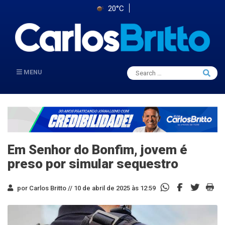
20°C
Search
MENU
Searc
for:
Em Senhor do Bonfim, jovem é
preso por simular sequestro
por Carlos Britto //
10 de abril de 2025 às 12:59