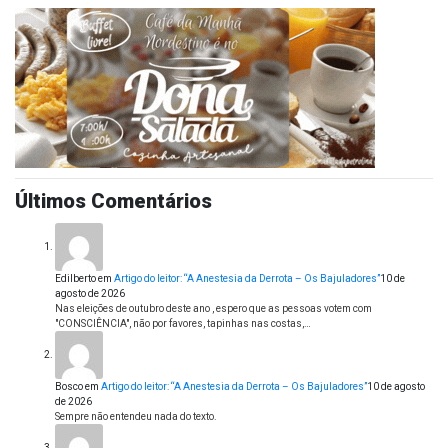
Últimos Comentários
Edilberto
em
Artigo do leitor: “A Anestesia da Derrota – Os Bajuladores”
10 de
agosto de 2026
Nas eleições de outubro deste ano , espero que as pessoas votem com
"CONSCIÊNCIA", não por favores, tapinhas nas costas,…
Bosco
em
Artigo do leitor: “A Anestesia da Derrota – Os Bajuladores”
10 de agosto
de 2026
Sempre não entendeu nada do texto.