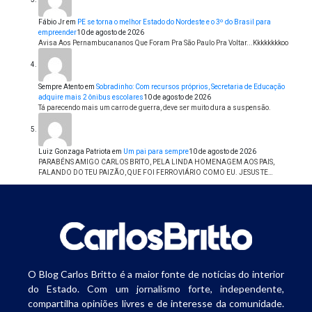
Fábio Jr
em
PE se torna o melhor Estado do Nordeste e o 3º do Brasil para
empreender
10 de agosto de 2026
Avisa Aos Pernambucananos Que Foram Pra São Paulo Pra Voltar...Kkkkkkkkoo
Sempre Atento
em
Sobradinho: Com recursos próprios, Secretaria de Educação
adquire mais 2 ônibus escolares
10 de agosto de 2026
Tá parecendo mais um carro de guerra, deve ser muito dura a suspensão.
Luiz Gonzaga Patriota
em
Um pai para sempre
10 de agosto de 2026
PARABÉNS AMIGO CARLOS BRITO, PELA LINDA HOMENAGEM AOS PAIS,
FALANDO DO TEU PAIZÃO, QUE FOI FERROVIÁRIO COMO EU. JESUS TE…
O Blog Carlos Britto é a maior fonte de notícias do interior
do Estado. Com um jornalismo forte, independente,
compartilha opiniões livres e de interesse da comunidade.