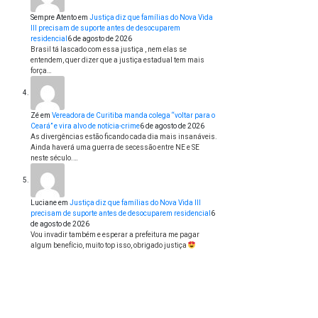
Sempre Atento
em
Justiça diz que famílias do Nova Vida
III precisam de suporte antes de desocuparem
residencial
6 de agosto de 2026
Brasil tá lascado com essa justiça , nem elas se
entendem, quer dizer que a justiça estadual tem mais
força…
Zé
em
Vereadora de Curitiba manda colega “voltar para o
Ceará” e vira alvo de notícia-crime
6 de agosto de 2026
As divergências estão ficando cada dia mais insanáveis.
Ainda haverá uma guerra de secessão entre NE e SE
neste século.…
Luciane
em
Justiça diz que famílias do Nova Vida III
precisam de suporte antes de desocuparem residencial
6
de agosto de 2026
Vou invadir também e esperar a prefeitura me pagar
algum benefício, muito top isso, obrigado justiça