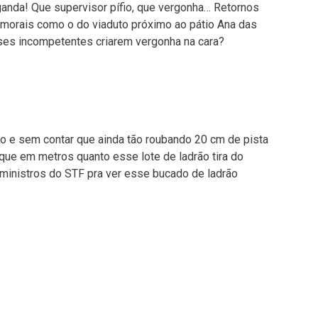
aganda! Que supervisor pífio, que vergonha… Retornos
s imorais como o do viaduto próximo ao pátio Ana das
sses incompetentes criarem vergonha na cara?
co e sem contar que ainda tão roubando 20 cm de pista
lique em metros quanto esse lote de ladrão tira do
ministros do STF pra ver esse bucado de ladrão