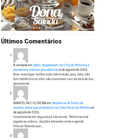
Últimos Comentários
A verdade
em
Ratos reaparecem na Orla de Petrolina e
moradores cobram providências
6 de agosto de 2026
Bom investigar melhor esta informação, pois ratos não
tem hábito diurno, eles não costumam sair da toca de dia,
geralmente…
MARCELINO OLIVEIRA
em
Sequência de furtos de
arames preocupa produtores na Zona Rural de Petrolina
6
de agosto de 2026
Investimento em segurança não existe , Petrolina está
jogado as cobras , facções tomando conta e agente
Policial falando que…