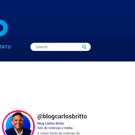
Search
TATO
Search
for: