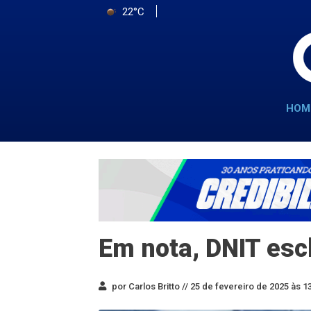
22°C
HOM
Em nota, DNIT esc
por Carlos Britto //
25 de fevereiro de 2025 às 1