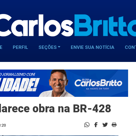
E
PERFIL
SEÇÕES
ENVIE SUA NOTÍCIA
CON
larece obra na BR-428
3:20