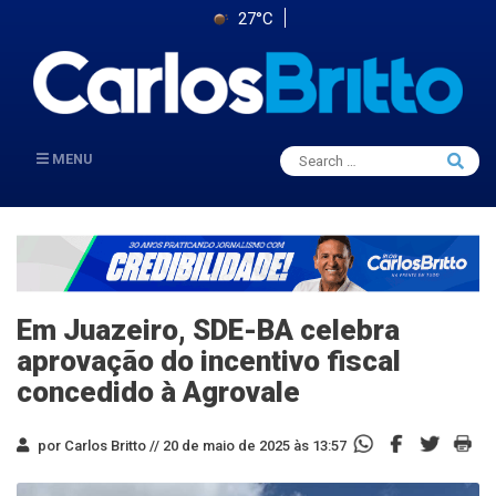
27°C
Search
MENU
Searc
for:
Em Juazeiro, SDE-BA celebra
aprovação do incentivo fiscal
concedido à Agrovale
por Carlos Britto //
20 de maio de 2025 às 13:57