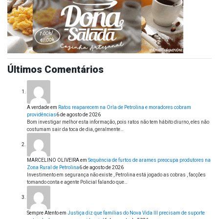
Últimos Comentários
A verdade
em
Ratos reaparecem na Orla de Petrolina e moradores cobram
providências
6 de agosto de 2026
Bom investigar melhor esta informação, pois ratos não tem hábito diurno, eles não
costumam sair da toca de dia, geralmente…
MARCELINO OLIVEIRA
em
Sequência de furtos de arames preocupa produtores na
Zona Rural de Petrolina
6 de agosto de 2026
Investimento em segurança não existe , Petrolina está jogado as cobras , facções
tomando conta e agente Policial falando que…
Sempre Atento
em
Justiça diz que famílias do Nova Vida III precisam de suporte