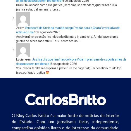
antes de desocuparem residencial
6 de agosto de 2026
Brasil tá lascado com essa justiça , nem elas se entendem, quer dizer que a
justiça estadual tem mais força…
Zé
em
Vereadora de Curitiba manda colega “voltar para o Ceará” e vira alvo de
notícia-crime
6 de agosto de 2026
As divergências estão ficando cada dia mais insanáveis. Ainda haverá uma
guerra de secessão entre NE e SE neste século.…
Luciane
em
Justiça diz que famílias do Nova Vida III precisam de suporte antes de
desocuparem residencial
6 de agosto de 2026
Vou invadir também e esperar a prefeitura me pagar algum benefício, muito top
isso, obrigado justiça
O Blog Carlos Britto é a maior fonte de notícias do interior
do Estado. Com um jornalismo forte, independente,
compartilha opiniões livres e de interesse da comunidade.