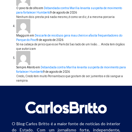
O povo tá de olho
em
Debandada contra Marília levanta suspeita de movimento
para fortalecer Humberto
9 de agosto de 2026
Nenhum dois presta prá nada mesmo, é como se diz, é a mesma porcaria
Magguim
em
Descarte de resíduos gera mau cheiro e afasta frequentadores do
Parque do Povo
9 de agosto de 2026
Só na cabeça de jerico que esse Park dá 5ao lado de um lixão.... Ainda tem órgãos
que autorizam
Sempre Atento
em
Debandada contra Marília levanta suspeita de movimento para
fortalecer Humberto
9 de agosto de 2026
Credo, Credo tem muito Pernambuco que gostam de ser jumentos e dá sangue a
vampira.
O Blog Carlos Britto é a maior fonte de notícias do interior
do Estado. Com um jornalismo forte, independente,