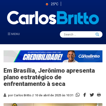
25°C
Search
MENU
Searc
for:
Em Brasília, Jerônimo apresenta
plano estratégico de
enfrentamento à seca
por Carlos Britto //
10 de abril de 2025 às 10:31