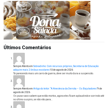
Últimos Comentários
Sempre Atento
em
Sobradinho: Com recursos próprios, Secretaria de Educação
adquire mais 2 ônibus escolares
10 de agosto de 2026
Tá parecendo mais um carro de guerra, deve ser muito dura a suspensão.
Sempre Atento
em
Artigo do leitor: “A Anestesia da Derrota – Os Bajuladores”
9 de
agosto de 2026
Os puxa-saco sabem que estão mortos, agora eles ficam aplaudindo e sorrindo até
no último suspiro, se não vão para…