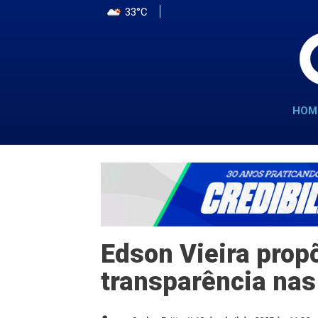
33°C
HOM
Edson Vieira propõ
transparência na