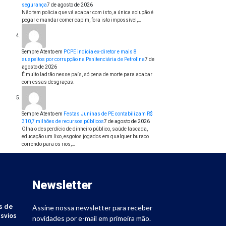
segurança
7 de agosto de 2026
Não tem policia que vá acabar com isto, a única solução é
pegar e mandar comer capim, fora isto impossível,…
Sempre Atento
em
PCPE indicia ex-diretor e mais 8
suspeitos por corrupção na Penitenciária de Petrolina
7 de
agosto de 2026
É muito ladrão nesse país, só pena de morte para acabar
com essas desgraças.
Sempre Atento
em
Festas Juninas de PE contabilizam R$
310,7 milhões de recursos públicos
7 de agosto de 2026
Olha o desperdício de dinheiro público, saúde lascada,
educação um lixo, esgotos jogados em qualquer buraco
correndo para os rios,…
Newsletter
s de
Assine nossa newsletter para receber
svios
novidades por e-mail em primeira mão.