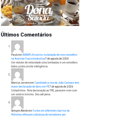
Últimos Comentários
Paulo
em
AMMPLA conclui instalação de novo semáforo
na Avenida Transnordestina
7 de agosto de 2026
Um redutor de velocidade uma lombadas e um cemafaro
todos juntos,muita inteligência
Marcus servero
em
Candidato a vice de João Campos tem
maior declaração de bens em PE
7 de agosto de 2026
Coitadinhos. Pela declaração ao TRE, parecem viver com
um salário mínimo. Deu até pena.
Sempre Atento
em
Furtos em diferentes bairros de
Petrolina reforçam cobrança de moradores por