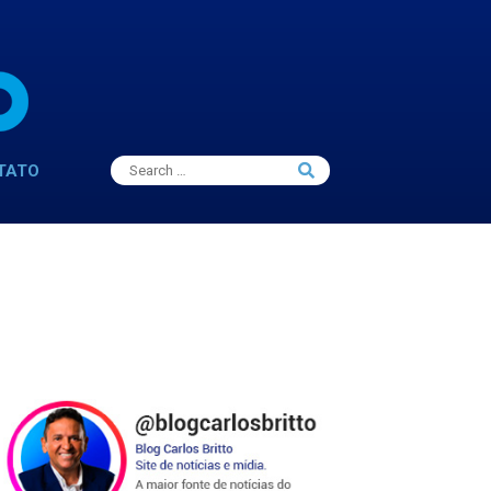
Search
TATO
Search
for: