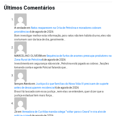
Últimos Comentários
A verdade
em
Ratos reaparecem na Orla de Petrolina e moradores cobram
providências
6 de agosto de 2026
Bom investigar melhor esta informação, pois ratos não tem hábito diurno, eles não
costumam sair da toca de dia, geralmente…
MARCELINO OLIVEIRA
em
Sequência de furtos de arames preocupa produtores na
Zona Rural de Petrolina
6 de agosto de 2026
Investimento em segurança não existe , Petrolina está jogado as cobras , facções
tomando conta e agente Policial falando que…
Sempre Atento
em
Justiça diz que famílias do Nova Vida III precisam de suporte
antes de desocuparem residencial
6 de agosto de 2026
Brasil tá lascado com essa justiça , nem elas se entendem, quer dizer que a
justiça estadual tem mais força…
Zé
em
Vereadora de Curitiba manda colega “voltar para o Ceará” e vira alvo de
notícia-crime
6 de agosto de 2026