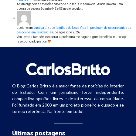
As divergências estão ficando cada dia mais insanáveis. Ainda haverá uma
guerra de secessão entre NE e SE neste século.…
Luciane
em
Justiça diz que famílias do Nova Vida III precisam de suporte antes de
desocuparem residencial
6 de agosto de 2026
Vou invadir também e esperar a prefeitura me pagar algum benefício, muito top
isso, obrigado justiça
O Blog Carlos Britto é a maior fonte de notícias do interior
do Estado. Com um jornalismo forte, independente,
compartilha opiniões livres e de interesse da comunidade.
Foi fundado em 2008 em um projeto pioneiro e ousado e se
tornou referência. Na frente em tudo!
Últimas postagens