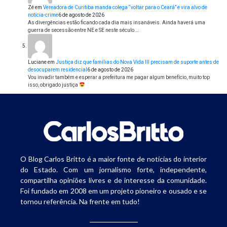
Zé
em
Vereadora de Curitiba manda colega “voltar para o Ceará” e vira alvo de
notícia-crime
6 de agosto de 2026
As divergências estão ficando cada dia mais insanáveis. Ainda haverá uma
guerra de secessão entre NE e SE neste século.…
Luciane
em
Justiça diz que famílias do Nova Vida III precisam de suporte antes de
desocuparem residencial
6 de agosto de 2026
Vou invadir também e esperar a prefeitura me pagar algum benefício, muito top
isso, obrigado justiça
O Blog Carlos Britto é a maior fonte de notícias do interior
do Estado. Com um jornalismo forte, independente,
compartilha opiniões livres e de interesse da comunidade.
Foi fundado em 2008 em um projeto pioneiro e ousado e se
tornou referência. Na frente em tudo!