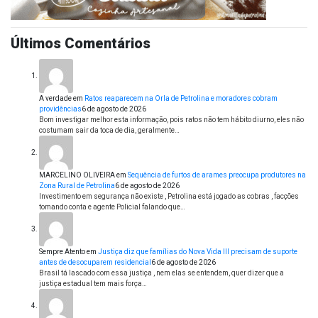
Últimos Comentários
A verdade
em
Ratos reaparecem na Orla de Petrolina e moradores cobram
providências
6 de agosto de 2026
Bom investigar melhor esta informação, pois ratos não tem hábito diurno, eles não
costumam sair da toca de dia, geralmente…
MARCELINO OLIVEIRA
em
Sequência de furtos de arames preocupa produtores na
Zona Rural de Petrolina
6 de agosto de 2026
Investimento em segurança não existe , Petrolina está jogado as cobras , facções
tomando conta e agente Policial falando que…
Sempre Atento
em
Justiça diz que famílias do Nova Vida III precisam de suporte
antes de desocuparem residencial
6 de agosto de 2026
Brasil tá lascado com essa justiça , nem elas se entendem, quer dizer que a
justiça estadual tem mais força…