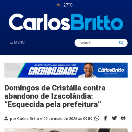
27°C
Search
MENU
Searc
for:
Domingos de Cristália contra
abandono de Izacolândia:
“Esquecida pela prefeitura”
por Carlos Britto //
09 de maio de 2026 às 09:59