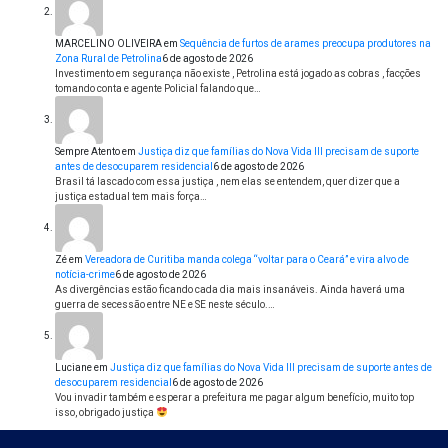
MARCELINO OLIVEIRA
em
Sequência de furtos de arames preocupa produtores na
Zona Rural de Petrolina
6 de agosto de 2026
Investimento em segurança não existe , Petrolina está jogado as cobras , facções
tomando conta e agente Policial falando que…
Sempre Atento
em
Justiça diz que famílias do Nova Vida III precisam de suporte
antes de desocuparem residencial
6 de agosto de 2026
Brasil tá lascado com essa justiça , nem elas se entendem, quer dizer que a
justiça estadual tem mais força…
Zé
em
Vereadora de Curitiba manda colega “voltar para o Ceará” e vira alvo de
notícia-crime
6 de agosto de 2026
As divergências estão ficando cada dia mais insanáveis. Ainda haverá uma
guerra de secessão entre NE e SE neste século.…
Luciane
em
Justiça diz que famílias do Nova Vida III precisam de suporte antes de
desocuparem residencial
6 de agosto de 2026
Vou invadir também e esperar a prefeitura me pagar algum benefício, muito top
isso, obrigado justiça